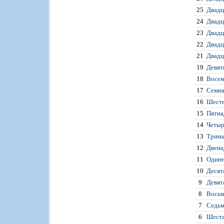
25
Двадц
24
Двадц
23
Двадц
22
Двадц
21
Двадц
19
Девят
18
Восем
17
Семна
16
Шестн
15
Пятна
14
Четыр
13
Трина
12
Двена
11
Одинн
10
Десят
9
Девят
8
Восьм
7
Седьм
6
Шеста