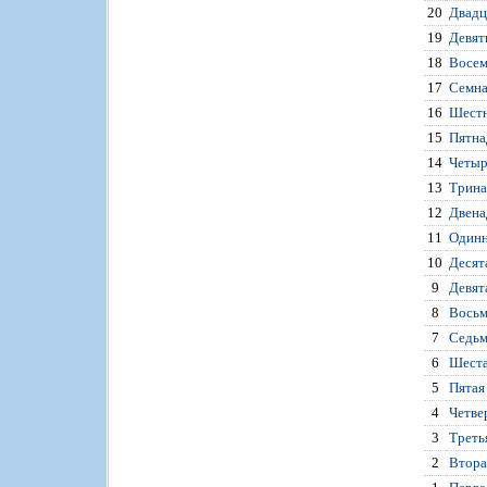
20
Двадц
19
Девят
18
Восем
17
Семна
16
Шестн
15
Пятна
14
Четыр
13
Трина
12
Двена
11
Одинн
10
Десят
9
Девят
8
Восьм
7
Седьм
6
Шеста
5
Пятая
4
Четве
3
Треть
2
Втора