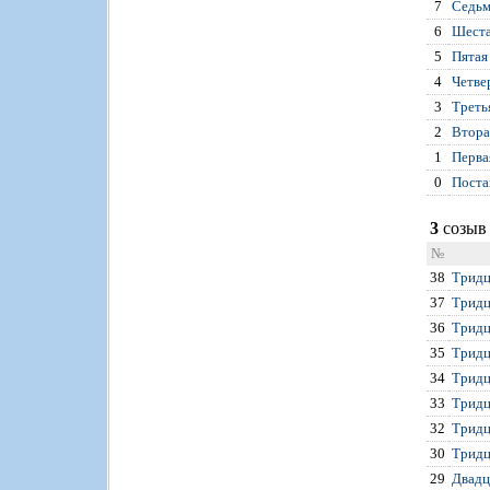
7
Седьм
6
Шеста
5
Пятая
4
Четве
3
Треть
2
Втора
1
Перва
0
Поста
3
созыв 
№
38
Тридц
37
Тридц
36
Тридц
35
Тридц
34
Тридц
33
Тридц
32
Тридц
30
Тридц
29
Двадц