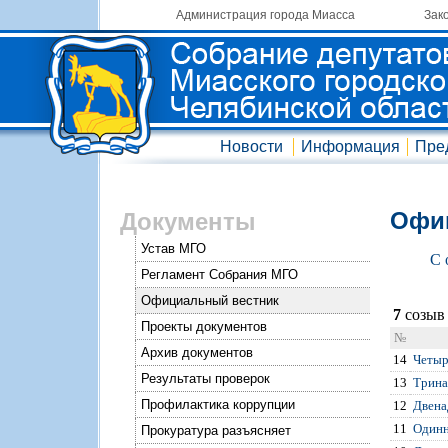
Администрация города Миасса
Зак
Новости
Информация
Пре
Офиц
Документы
Устав МГО
С 
Регламент Собрания МГО
Официальный вестник
7
созыв 
Проекты документов
№
Архив документов
14
Четыр
Результаты проверок
13
Трина
Профилактика коррупции
12
Двена
11
Одинн
Прокуратура разъясняет