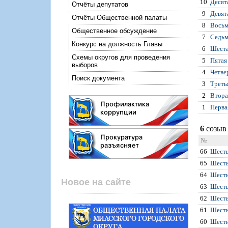
10
Десят
Отчёты депутатов
9
Девят
Отчёты Общественной палаты
8
Восьм
Общественное обсуждение
7
Седьм
Конкурс на должность Главы
6
Шеста
Схемы округов для проведения
5
Пятая
выборов
4
Четве
Поиск документа
3
Треть
2
Втора
1
Перва
6
созыв 
№
66
Шесть
65
Шесть
64
Шесть
Новое на сайте
63
Шесть
62
Шесть
61
Шесть
60
Шести