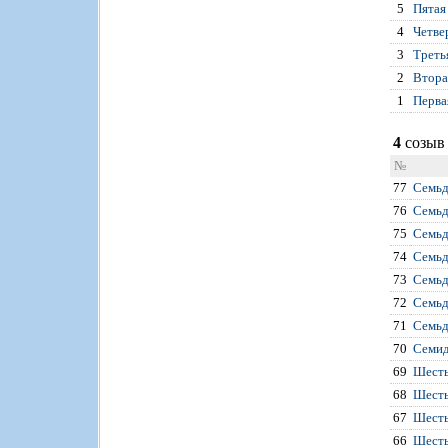
5
Пятая
4
Четве
3
Треть
2
Втора
1
Перва
4
созыв 
№
77
Семьд
76
Семьд
75
Семьд
74
Семьд
73
Семьд
72
Семьд
71
Семьд
70
Семид
69
Шесть
68
Шесть
67
Шесть
66
Шесть