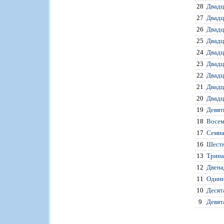
28
Двадц
27
Двадц
26
Двадц
25
Двадц
24
Двадц
23
Двадц
22
Двадц
21
Двадц
20
Двадц
19
Девят
18
Восем
17
Семна
16
Шестн
13
Трина
12
Двена
11
Одинн
10
Десят
9
Девят