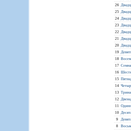
26
Двадц
25
Двадц
24
Двадц
23
Двадц
22
Двадц
21
Двадц
20
Двадц
19
Девят
18
Восем
17
Семна
16
Шестн
15
Пятна
14
Четыр
13
Трина
12
Двена
11
Одинн
10
Десят
9
Девят
8
Восьм