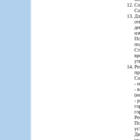
Со
Со
Дл
от
де
из
По
по
Ст
вр
ут
Ре
пр
Со
- 
- 
(и
- 
го
го
Ре
По
ус
Ди
ус