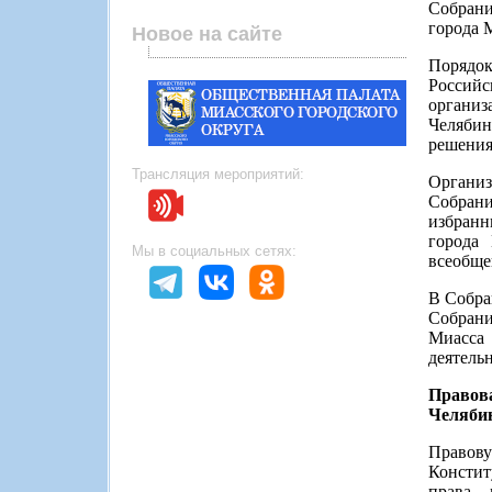
Собрани
города 
Новое на сайте
Порядо
Российс
органи
Челябин
решения
Трансляция мероприятий:
Организ
Собрани
избранн
города
Мы в социальных сетях:
всеобще
В Собра
Собрани
Миасса 
деятель
Правова
Челябин
Правову
Консти
права,