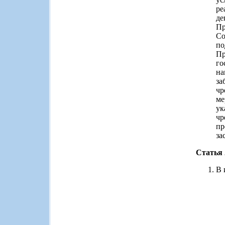
ре
де
Пр
Со
по
Пр
го
на
за
чр
ме
ук
чр
пр
за
Статья 
В 