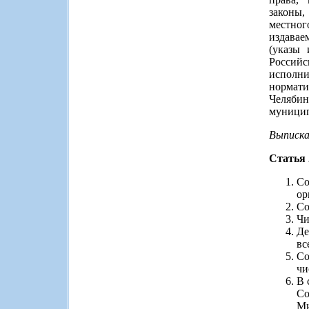
законы
местног
издавае
(указы 
Россий
исполни
нормат
Челябин
муницип
Выписка
Статья 
Со
ор
Со
Чи
Де
вс
Со
чи
В 
Со
Ми