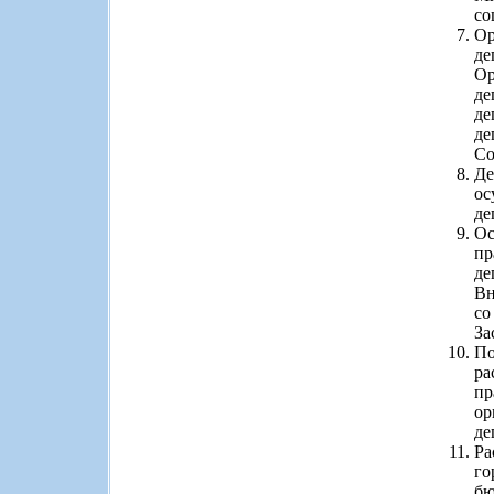
со
Ор
де
Ор
де
де
де
Со
Де
ос
де
Ос
пр
де
Вн
со
За
По
ра
пр
ор
де
Ра
го
бю