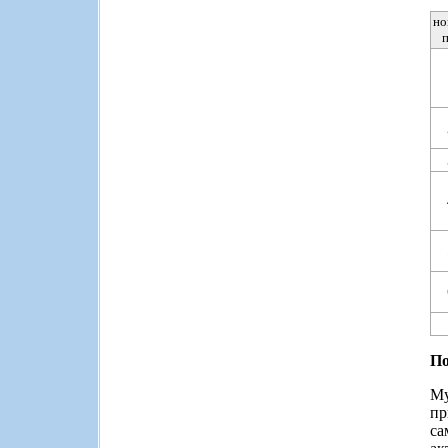
но
п
По
Му
пр
са