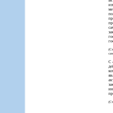
ак
из
ме
по
пр
пр
са
за
г
го
(С
са
С 
де
ко
яв
ак
за
ин
пр
(С