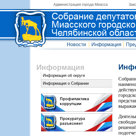
Администрация города Миасса
Зак
Новости
Информация
Пре
Инфо
Информация
Информация об округе
Собран
Информация о Собрании
наимен
действу
городск
предста
выражаю
Деятель
свободн
решени
подотче