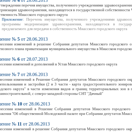
шение №
4
от 28.06.2013
утверждении перечня имущества, полученного учреждениями здравоохранения
ернизации здравоохранения, находящегося в государственной собственности Ч
ственность Миасского городского округа
Приложение:
Перечень имущества, полученного учреждениями здравоох
программы модернизации здравоохранения, находящегося в государс
предлагаемого для передачи в собственность Миасского городского округа
шение №
5
от 28.06.2013
несении изменений в решение Собрания депутатов Миасского городского о
гнозного плана приватизации муниципального имущества в Миасском городском о
шение №
6
от 28.07.2013
несении изменений и дополнений в Устав Миасского городского округа
шение №
7
от 28.06.2013
несении изменений в Решение Собрания депутатов Миасского городского ок
лепользования и застройки (2 и 3 части - карта градостроительного зониро
одского округа" в части изменения видов и границ территориальных зон в г
иностроительной, с северо-западной стороны СНТ "Дачный"
шение №
10
от 28.06.2013
несении изменений в Решение Собрания депутатов Миасского городского
ожения "Об общественной Молодежной палате при Собрании депутатов Миасск
шение №
11
от 28.06.2013
несении изменений в решение Собрания депутатов Миасского городского окр