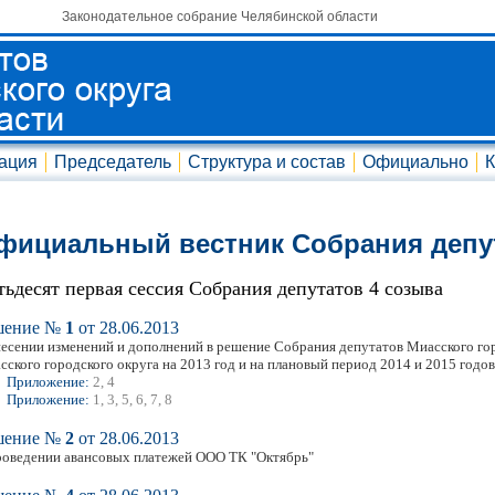
Законодательное собрание Челябинской области
ация
Председатель
Структура и состав
Официально
К
фициальный вестник Собрания депу
тьдесят первая сессия Собрания депутатов 4 созыва
шение №
1
от 28.06.2013
несении изменений и дополнений в решение Собрания депутатов Миасского гор
сского городского округа на 2013 год и на плановый период 2014 и 2015 годов
Приложение:
2, 4
Приложение:
1, 3, 5, 6, 7, 8
шение №
2
от 28.06.2013
роведении авансовых платежей ООО ТК "Октябрь"