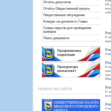
Ре
Отчёты депутатов
Об 
мод
Отчёты Общественной палаты
соб
Общественное обсуждение
Конкурс на должность Главы
Схемы округов для проведения
выборов
Ре
О в
Поиск документа
про
Ре
О в
Ре
О в
зем
гор
Маш
Ре
Новое на сайте
О в
пол
Ре
О в