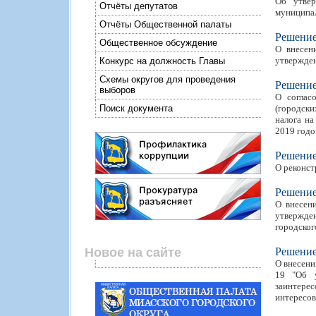
Об утвер
Отчёты депутатов
муниципал
Отчёты Общественной палаты
Решени
Общественное обсуждение
О внесен
утвержден
Конкурс на должность Главы
Схемы округов для проведения
Решени
выборов
О соглас
Поиск документа
(городски
налога на
2019 годо
Решени
О реконст
Решени
О внесен
утвержден
городског
Новое на сайте
Решени
О внесени
19 "Об у
заинтерес
интересов