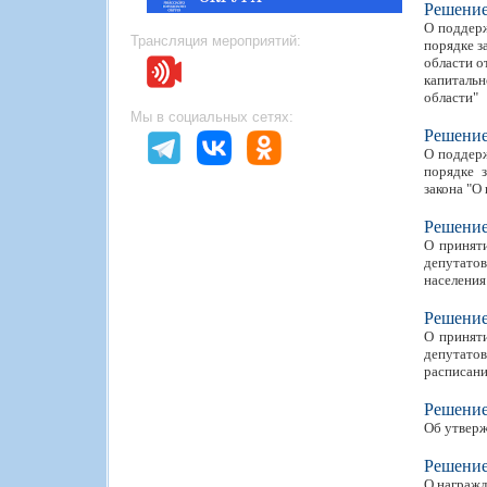
Решени
О поддерж
Трансляция мероприятий:
порядке з
области о
капиталь
области"
Мы в социальных сетях:
Решени
О поддерж
порядке 
закона "О
Решени
О приняти
депутато
населения
Решени
О приняти
депутатов
расписани
Решени
Об утверж
Решени
О награжд