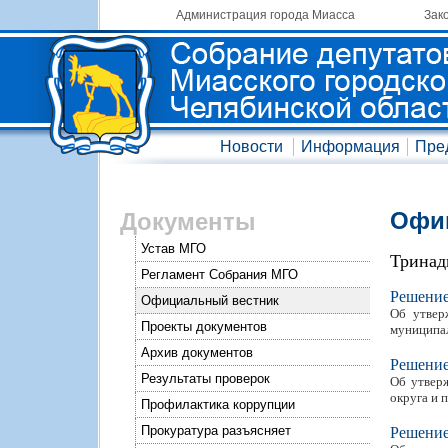
Администрация города Миасса
Зак
Новости
Информация
Пре
Офиц
Документы
Устав МГО
Тринад
Регламент Собрания МГО
Решени
Официальный вестник
Об утвер
Проекты документов
муниципал
Архив документов
Решени
Результаты проверок
Об утверж
округа и 
Профилактика коррупции
Прокуратура разъясняет
Решени