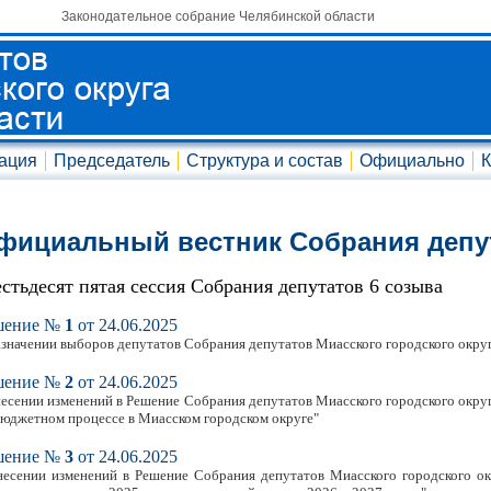
Законодательное собрание Челябинской области
ация
Председатель
Структура и состав
Официально
К
фициальный вестник Собрания депу
стьдесят пятая сессия Собрания депутатов 6 созыва
шение №
1
от 24.06.2025
азначении выборов депутатов Собрания депутатов Миасского городского окру
шение №
2
от 24.06.2025
несении изменений в Решение Собрания депутатов Миасского городского округ
бюджетном процессе в Миасском городском округе"
шение №
3
от 24.06.2025
несении изменений в Решение Собрания депутатов Миасского городского ок