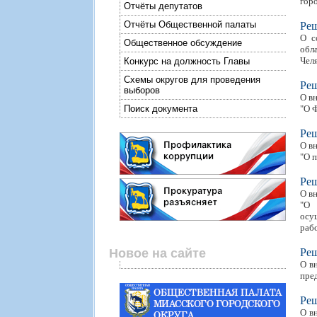
горо
Отчёты депутатов
Отчёты Общественной палаты
Ре
О с
Общественное обсуждение
обл
Чел
Конкурс на должность Главы
Схемы округов для проведения
Ре
выборов
О в
Поиск документа
"О 
Ре
О в
"О 
Ре
О в
"О 
осу
раб
Новое на сайте
Ре
О в
пре
Ре
О в