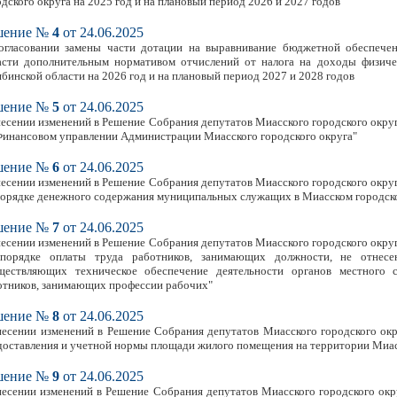
дского округа на 2025 год и на плановый период 2026 и 2027 годов"
шение №
4
от 24.06.2025
огласовании замены части дотации на выравнивание бюджетной обеспечен
асти дополнительным нормативом отчислений от налога на доходы физиче
ябинской области на 2026 год и на плановый период 2027 и 2028 годов
шение №
5
от 24.06.2025
несении изменений в Решение Собрания депутатов Миасского городского округ
Финансовом управлении Администрации Миасского городского округа"
шение №
6
от 24.06.2025
несении изменений в Решение Собрания депутатов Миасского городского округ
порядке денежного содержания муниципальных служащих в Миасском городск
шение №
7
от 24.06.2025
несении изменений в Решение Собрания депутатов Миасского городского округ
порядке оплаты труда работников, занимающих должности, не отнес
ществляющих техническое обеспечение деятельности органов местного с
отников, занимающих профессии рабочих"
шение №
8
от 24.06.2025
несении изменений в Решение Собрания депутатов Миасского городского окр
доставления и учетной нормы площади жилого помещения на территории Миас
шение №
9
от 24.06.2025
несении изменений в Решение Собрания депутатов Миасского городского окру