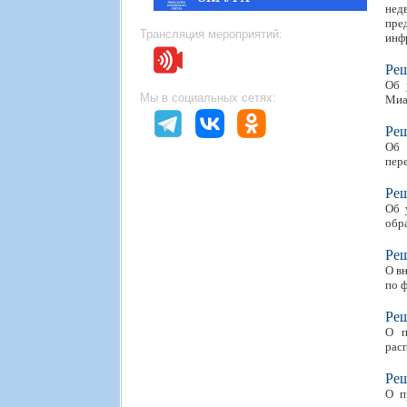
нед
пре
Трансляция мероприятий:
инф
Ре
Об 
Мы в социальных сетях:
Миа
Ре
Об 
пер
Ре
Об 
обр
Ре
О в
по 
Ре
О п
рас
Ре
О п