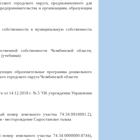
ского городского округа, предназначенного для
о предпринимательства и организациям, образующим
й собственности в муниципальную собственность
твенной собственности Челябинской области,
 (учебники)
изующих образовательные программы дошкольного
го городского округа Челябинской области
а от 14.12.2018 г. № 5 "Об учреждении Управления
й номер земельного участка 74:34:0916001:2),
я - месторождение Сыростанское талька
номер земельного участка 74:34:0000000:8744),