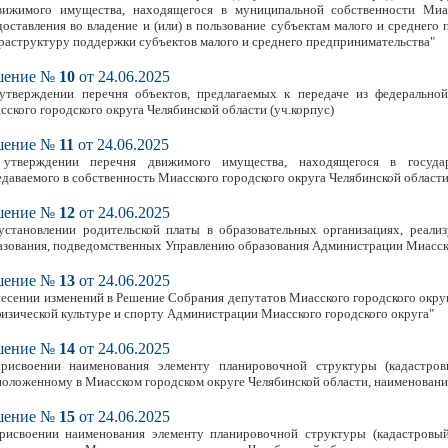
вижимого имущества, находящегося в муниципальной собственности Миас
доставления во владение и (или) в пользование субъектам малого и среднег
раструктуру поддержки субъектов малого и среднего предпринимательства"
шение №
10
от 24.06.2025
утверждении перечня объектов, предлагаемых к передаче из федерально
сского городского округа Челябинской области (уч.корпус)
шение №
11
от 24.06.2025
утверждении перечня движимого имущества, находящегося в государс
едаваемого в собственность Миасского городского округа Челябинской области
шение №
12
от 24.06.2025
установлении родительской платы в образовательных организациях, реал
азования, подведомственных Управлению образования Администрации Миасско
шение №
13
от 24.06.2025
несении изменений в Решение Собрания депутатов Миасского городского округ
физической культуре и спорту Администрации Миасского городского округа"
шение №
14
от 24.06.2025
рисвоении наименования элементу планировочной структуры (кадастровы
положенному в Миасском городском округе Челябинской области, наименовани
шение №
15
от 24.06.2025
рисвоении наименования элементу планировочной структуры (кадастровый 