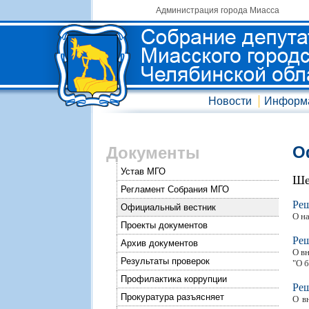
Администрация города Миасса
Новости
Информ
О
Документы
Устав МГО
Ше
Регламент Собрания МГО
Ре
Официальный вестник
О н
Проекты документов
Ре
Архив документов
О в
Результаты проверок
"О 
Профилактика коррупции
Ре
Прокуратура разъясняет
О в