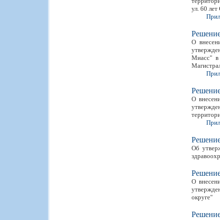
территори
ул. 60 лет
Прил
Решени
О внесен
утвержден
Миасс" в
Магистрал
Прил
Решени
О внесен
утвержден
территори
Прил
Решени
Об утвер
здравоохр
Решени
О внесен
утвержде
округе"
Решени