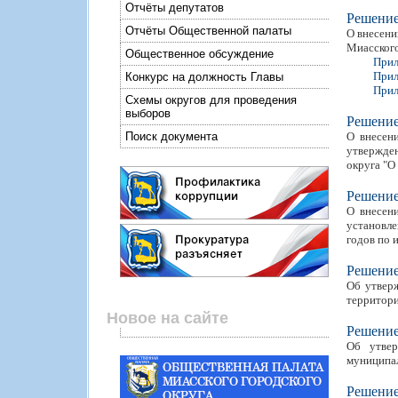
Отчёты депутатов
Решени
Отчёты Общественной палаты
О внесени
Миасского
Общественное обсуждение
Прил
Прил
Конкурс на должность Главы
Прил
Схемы округов для проведения
выборов
Решени
Поиск документа
О внесен
утвержден
округа "О
Решени
О внесен
установле
годов по 
Решени
Об утверж
территори
Новое на сайте
Решени
Об утвер
муниципал
Решени