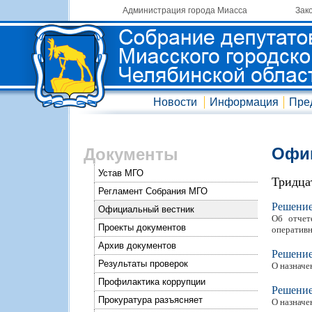
Администрация города Миасса
Зак
Новости
Информация
Пре
Офиц
Документы
Устав МГО
Тридца
Регламент Собрания МГО
Решени
Официальный вестник
Об отчет
Проекты документов
оперативн
Архив документов
Решени
Результаты проверок
О назначе
Профилактика коррупции
Решени
Прокуратура разъясняет
О назначе