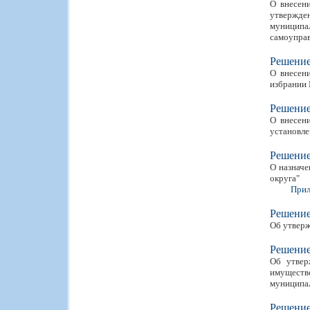
О внесен
утвержден
муницип
самоуправ
Решени
О внесен
избрании 
Решени
О внесен
установле
Решени
О назначе
округа"
Прил
Решени
Об утверж
Решени
Об утвер
имуществ
муниципа
Решени