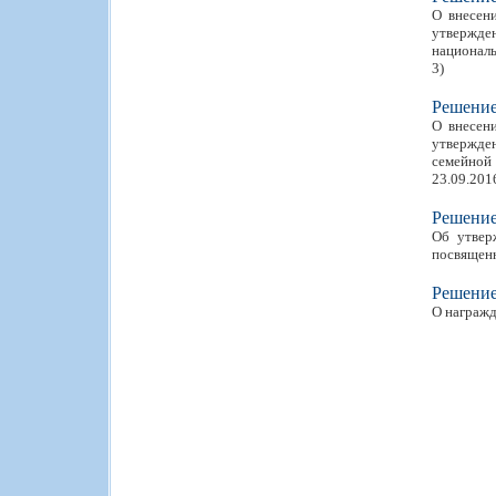
О внесен
утвержде
националь
3)
Решени
О внесен
утвержде
семейной 
23.09.2016
Решени
Об утвер
посвященн
Решени
О награжд