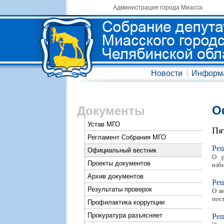
Администрация города Миасса
Новости
Информ
О
Документы
Устав МГО
Пя
Регламент Собрания МГО
Ре
Официальный вестник
О р
Проекты документов
изб
Архив документов
Ре
Результаты проверок
О в
пос
Профилактика коррупции
Прокуратура разъясняет
Ре