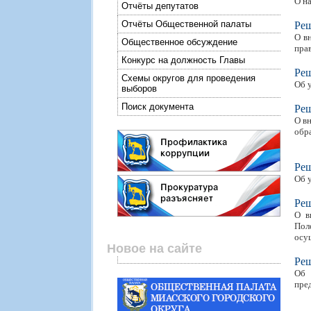
О н
Отчёты депутатов
Отчёты Общественной палаты
Ре
О в
Общественное обсуждение
пра
Конкурс на должность Главы
Ре
Схемы округов для проведения
Об 
выборов
Поиск документа
Ре
О в
обр
Ре
Об 
Ре
О в
Пол
осу
Новое на сайте
Ре
Об 
пре