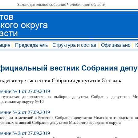
Законодательное собрание Челябинской области
ация
Председатель
Структура и состав
Официально
К
фициальный вестник Собрания депу
тьдесят третья сессия Собрания депутатов 5 созыва
шение №
1
от 27.09.2019
езультатах дополнительных выборов депутата Собрания депутатов Ми
ирательному округу № 16
шение №
2
от 27.09.2019
несении изменений в Решение Собрания депутатов Миасского городского ок
тоянных комиссий Собрания депутатов Миасского городского округа"
шение №
3
от 27.09.2019