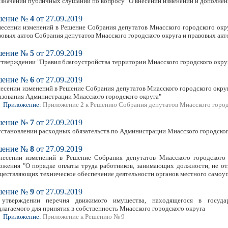
азначении публичных слушаний по вопросу "О внесении изменений и дополнени
шение №
4
от 27.09.2019
несении изменений в Решение Собрания депутатов Миасского городского окру
вовых актов Собрания депутатов Миасского городского округа и правовых акт
шение №
5
от 27.09.2019
утверждении "Правил благоустройства территории Миасского городского окру
шение №
6
от 27.09.2019
несении изменений в Решение Собрания депутатов Миасского городского округ
азования Администрации Миасского городского округа"
Приложение:
Приложение 2 к Решению Собрания депутатов Миасского городск
шение №
7
от 27.09.2019
установлении расходных обязательств по Администрации Миасского городског
шение №
8
от 27.09.2019
несении изменений в Решение Собрания депутатов Миасского городского
ожения "О порядке оплаты труда работников, занимающих должности, не о
ществляющих техническое обеспечение деятельности органов местного самоуп
шение №
9
от 27.09.2019
утверждении перечня движимого имущества, находящегося в государс
длагаемого для принятия в собственность Миасского городского округа
Приложение:
Приложение к Решению № 9