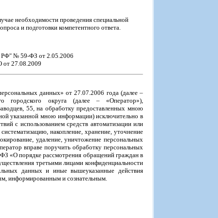
лучае необходимости проведения специальной
опроса и подготовки компетентного ответа.
 РФ" № 59-ФЗ от 2.05.2006
 от 27.08.2009
ерсональных данных» от 27.07.2006 года (далее –
о городского округа (далее – «Оператор»),
озаводцев, 55, на обработку предоставленных мною
иной указанной мною информации) исключительно в
твий с использованием средств автоматизации или
 систематизацию, накопление, хранение, уточнение
блокирование, удаление, уничтожение персональных
 Оператор вправе поручить обработку персональных
-ФЗ «О порядке рассмотрения обращений граждан в
осуществления третьими лицами конфиденциальности
альных данных и иные вышеуказанные действия
ным, информированным и сознательным.