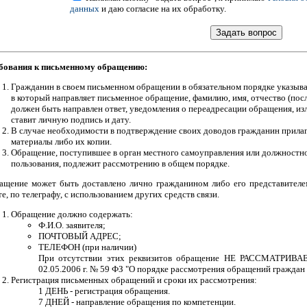
данных
и даю согласие на их обработку.
бования к письменному обращению:
Гражданин в своем письменном обращении в обязательном порядке указыва
в который направляет письменное обращение, фамилию, имя, отчество (посл
должен быть направлен ответ, уведомления о переадресации обращения, изл
ставит личную подпись и дату.
В случае необходимости в подтверждение своих доводов гражданин прила
материалы либо их копии.
Обращение, поступившее в орган местного самоуправления или должност
пользования, подлежит рассмотрению в общем порядке.
ащение может быть доставлено лично гражданином либо его представителем
е, по телеграфу, с использованием других средств связи.
Обращение должно содержать:
Ф.И.О. заявителя;
ПОЧТОВЫЙ АДРЕС;
ТЕЛЕФОН (при наличии)
При отсутствии этих реквизитов обращение НЕ РАССМАТРИВАЕТ
02.05.2006 г. № 59 ФЗ "О порядке рассмотрения обращений граждан
Регистрация письменных обращений и сроки их рассмотрения:
1 ДЕНЬ - регистрация обращения.
7 ДНЕЙ - направление обращения по компетенции.