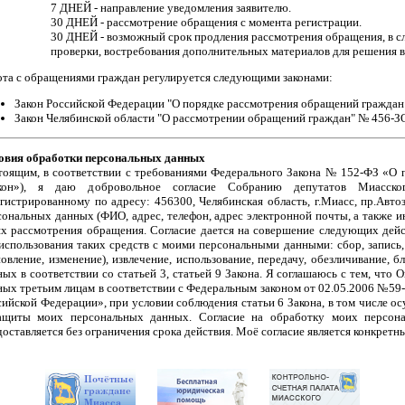
7 ДНЕЙ - направление уведомления заявителю.
30 ДНЕЙ - рассмотрение обращения с момента регистрации.
30 ДНЕЙ - возможный срок продления рассмотрения обращения, в с
проверки, востребования дополнительных материалов для решения в
ота с обращениями граждан регулируется следующими законами:
Закон Российской Федерации "О порядке рассмотрения обращений граждан
Закон Челябинской области "О рассмотрении обращений граждан" № 456-ЗО
овия обработки персональных данных
тоящим, в соответствии с требованиями Федерального Закона № 152-ФЗ «О п
кон»), я даю добровольное согласие Собранию депутатов Миасског
егистрированному по адресу: 456300, Челябинская область, г.Миасс, пр.Авт
сональных данных (ФИО, адрес, телефон, адрес электронной почты, а также 
ях рассмотрения обращения. Согласие дается на совершение следующих дейс
 использования таких средств с моими персональными данными: сбор, запись,
новление, изменение), извлечение, использование, передачу, обезличивание, 
ных в соответствии со статьей 3, статьей 9 Закона. Я соглашаюсь с тем, что
ных третьим лицам в соответствии с Федеральным законом от 02.05.2006 №59
сийской Федерации», при условии соблюдения статьи 6 Закона, в том числе 
ащиты моих персональных данных. Согласие на обработку моих персон
доставляется без ограничения срока действия. Моё согласие является конкрет