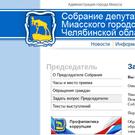
Администрация города Миасса
Новости
Информ
З
Председатель
О Председателе Собрания
Вы 
Часы и место приема
Озн
Обращения граждан
Ува
Задать вопрос Председателю
Пож
Соб
Тексты выступлений
Пор
Обр
обр
эле