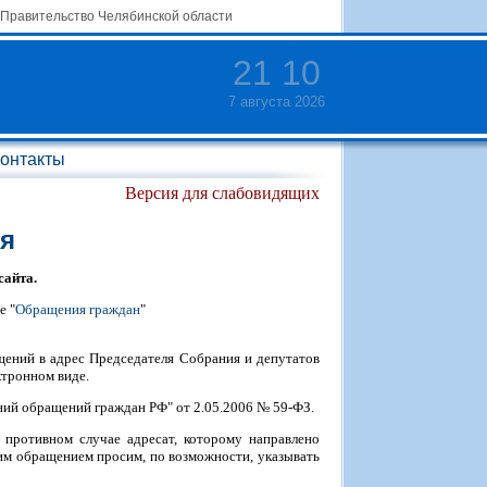
Правительство Челябинской области
21
:
10
7 августа 2026
онтакты
Версия для слабовидящих
ия
сайта.
е "
Обращения граждан
"
щений в адрес Председателя Собрания и депутатов
ктронном виде.
ий обращений граждан РФ" от 2.05.2006 № 59-ФЗ.
противном случае адресат, которому направлено
шим обращением просим, по возможности, указывать