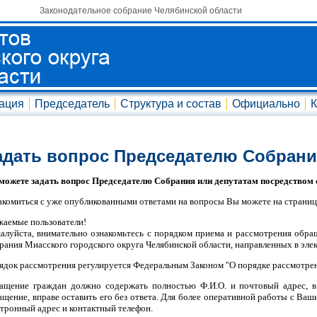
Законодательное собрание Челябинской области
ация
Председатель
Структура и состав
Официально
К
адать вопрос Председателю Собран
можете задать вопрос Председателю Собрания или депутатам посредством 
акомиться с уже опубликованными ответами на вопросы Вы можете на страниц
жаемые пользователи!
алуйста, внимательно ознакомьтесь с порядком приема и рассмотрения обра
рания Миасского городского округа Челябинской области, направленных в эле
ядок рассмотрения регулируется Федеральным Законом "О порядке рассмотрен
ащение граждан должно содержать полностью Ф.И.О. и почтовый адрес, в 
ащение, вправе оставить его без ответа. Для более оперативной работы с Ва
ктронный адрес и контактный телефон.