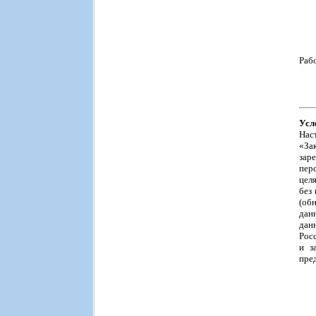
Раб
Усл
Нас
«За
зар
пер
цел
без
(об
дан
дан
Рос
и з
пре