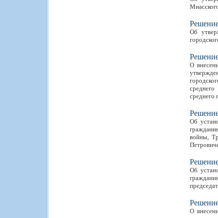
Миасского
Решени
Об утвер
городског
Решени
О внесен
утвержде
городског
среднего
среднего 
Решени
Об устан
граждани
войны, Т
Петрович
Решени
Об устан
гражданин
председат
Решени
О внесен