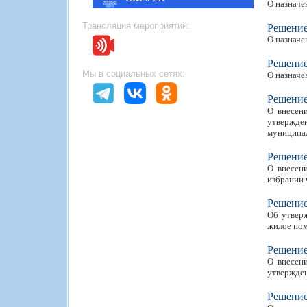
О назначе
Трансляция мероприятий:
Решени
О назначе
Решени
Мы в социальных сетях:
О назначе
Решени
О внесен
утвержде
муниципал
Решени
О внесен
избрании 
Решени
Об утверж
жилое по
Решени
О внесен
утвержден
Решени