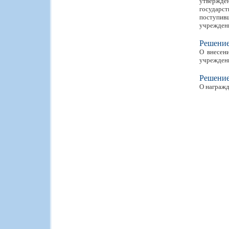
утвержде
государс
поступивш
учреждени
Решени
О внесен
учреждени
Решени
О награжд