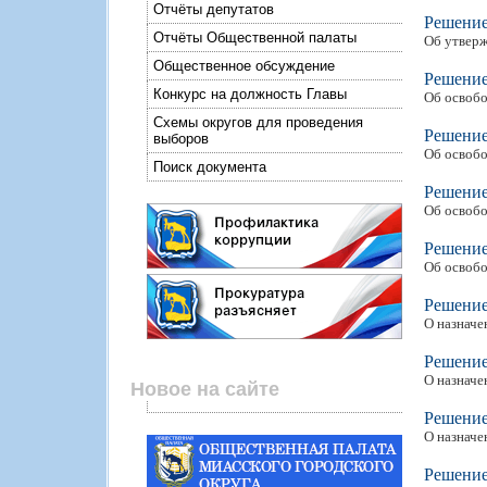
Отчёты депутатов
Решени
Отчёты Общественной палаты
Об утверж
Общественное обсуждение
Решени
Конкурс на должность Главы
Об освобо
Схемы округов для проведения
Решени
выборов
Об освобо
Поиск документа
Решени
Об освобо
Решени
Об освобо
Решени
О назначе
Решени
О назначе
Новое на сайте
Решени
О назначе
Решени