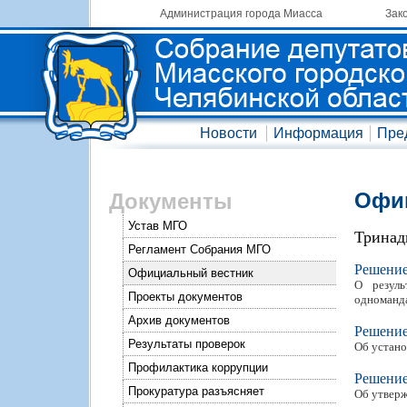
Администрация города Миасса
Зак
Новости
Информация
Пре
Офиц
Документы
Устав МГО
Тринад
Регламент Собрания МГО
Решени
Официальный вестник
О резуль
Проекты документов
одноманд
Архив документов
Решени
Результаты проверок
Об устано
Профилактика коррупции
Решени
Прокуратура разъясняет
Об утверж