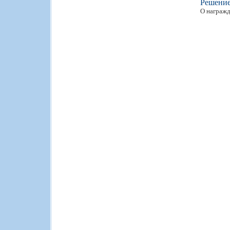
Решени
О награжд