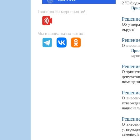
2 "О бюдж
Прил
Трансляция мероприятий:
Решени
Об утвер
округа"
Мы в социальных сетях:
Решени
О внесени
Прил
муни
Решени
О приняти
депутато
помещение
Решени
О внесен
утвержде
национал
Решени
О внесен
утвержде
семейной 