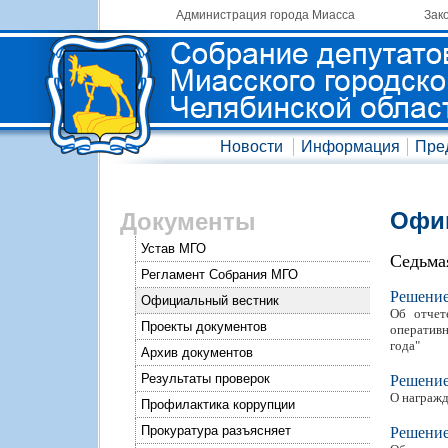
Администрация города Миасса
Зак
Новости
Информация
Пре
Офиц
Документы
Устав МГО
Седьма
Регламент Собрания МГО
Решени
Официальный вестник
Об отчет
Проекты документов
оперативн
года"
Архив документов
Результаты проверок
Решени
О награжд
Профилактика коррупции
Прокуратура разъясняет
Решени