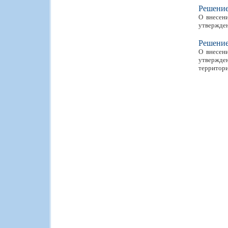
Решени
О внесен
утвержден
Решени
О внесен
утвержде
территори