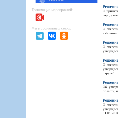
Решени
Трансляция мероприятий:
О приняти
городског
Решени
Мы в социальных сетях:
О внесен
избрании 
Решени
О внесен
утвержден
Решени
О внесен
утвержде
округе"
Решени
Об утвер
области, 
Решени
О внесен
утвержден
01.01.2016