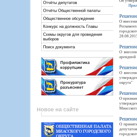
Об утверж
Отчёты депутатов
Прил
Отчёты Общественной палаты
Решени
Общественное обсуждение
О внесени
Регламент
Конкурс на должность Главы
городског
Схемы округов для проведения
28.08.2015
выборов
Решени
Поиск документа
О внесен
арендной 
Решени
О внесен
утвержде
округа"
Решени
О признан
утвержде
Миасского
Новое на сайте
Решени
О приняти
депутато
городског