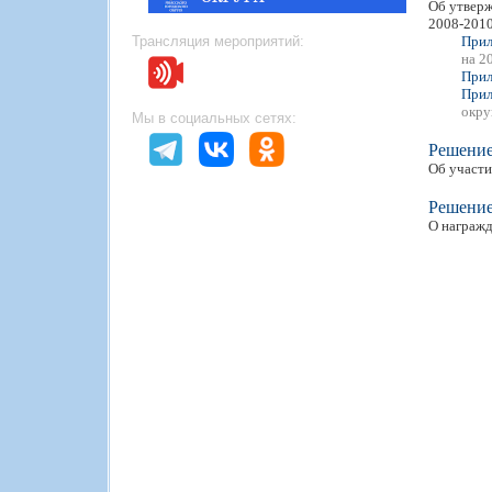
Об утверж
2008-2010 
Трансляция мероприятий:
Прил
на 2
Прил
Прил
окру
Мы в социальных сетях:
Решени
Об участи
Решени
О награжд