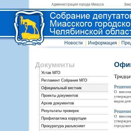
Администрация города Миасса
Зак
Новости
Информация
Пре
Офиц
Документы
Устав МГО
Тридца
Регламент Собрания МГО
Решени
Официальный вестник
О внесен
Проекты документов
утвержде
видов дея
Архив документов
Результаты проверок
Решени
О внесен
Профилактика коррупции
утвержде
городског
Прокуратура разъясняет