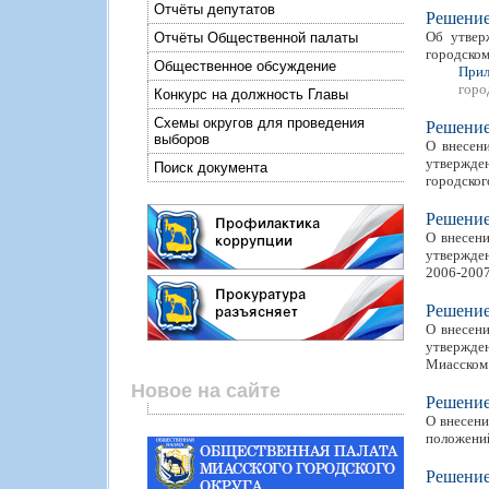
Отчёты депутатов
Решени
Об утвер
Отчёты Общественной палаты
городском
Общественное обсуждение
Прил
горо
Конкурс на должность Главы
Схемы округов для проведения
Решени
выборов
О внесен
утвержде
Поиск документа
городского
Решени
О внесени
утвержден
2006-2007
Решени
О внесени
утвержден
Миасском 
Новое на сайте
Решени
О внесени
положений
Решени