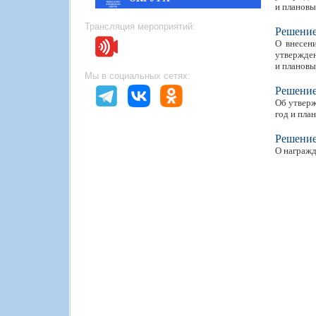
и плановы
Трансляция мероприятий:
Решени
О внесен
утвержден
и плановы
Мы в социальных сетях:
Решени
Об утверж
год и пла
Решени
О награжд