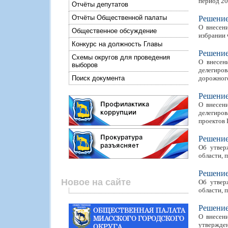
период 20
Отчёты депутатов
Отчёты Общественной палаты
Решени
О внесен
Общественное обсуждение
избрании 
Конкурс на должность Главы
Решени
Схемы округов для проведения
О внесен
выборов
делегиров
Поиск документа
дорожного
Решени
О внесен
делегиров
проектов 
Решени
Об утвер
области, 
Решени
Новое на сайте
Об утвер
области, 
Решени
О внесен
утвержден