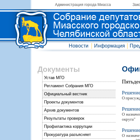
Администрация города Миасса
Зак
Новости
Информация
Пре
Офиц
Документы
Устав МГО
Пятьде
Регламент Собрания МГО
Решени
Официальный вестник
О присужд
Проекты документов
Решени
Архив документов
О назначе
Результаты проверок
округа"
Профилактика коррупции
Решени
Прокуратура разъясняет
О назначе