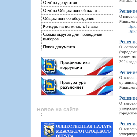
Регламент
Отчёты депутатов
Отчёты Общественной палаты
Решени
О внесени
Общественное обсуждение
Миасского
Прил
Конкурс на должность Главы
Прил
Схемы округов для проведения
выборов
Решени
Поиск документа
О соглас
(городски
налога на
2024 годо
Решени
О внесен
организа
Миасского
Решени
О внесен
утвержде
Новое на сайте
городског
Решени
О внесен
утвержде