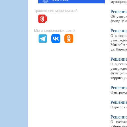
муниципал
Трансляция мероприятий:
Решени
Об утвер
фонда Миа
Мы в социальных сетях:
Решени
О внесен
утвержден
Миасс" в 
ул. Парко
Решени
О внесен
утвержде
функцион
территори
Решени
О награжд
Решени
О досрочн
Решени
О назнач
избирател