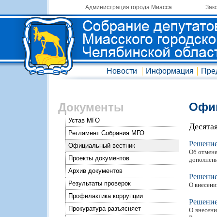
Администрация города Миасса
Зак
Новости
Информация
Пре
Офиц
Документы
Устав МГО
Десята
Регламент Собрания МГО
Решени
Официальный вестник
Об отмене
Проекты документов
дополнени
Архив документов
Решени
Результаты проверок
О внесени
Профилактика коррупции
Решени
Прокуратура разъясняет
О внесени