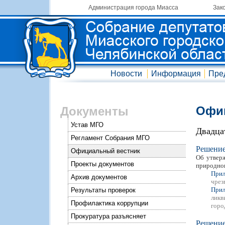
Администрация города Миасса
Зак
Новости
Информация
Пре
Офиц
Документы
Устав МГО
Двадца
Регламент Собрания МГО
Решени
Официальный вестник
Об утвер
Проекты документов
природног
Прил
Архив документов
чрез
Прил
Результаты проверок
ликв
Профилактика коррупции
горо
Прокуратура разъясняет
Решени