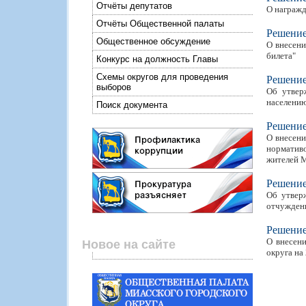
Отчёты депутатов
О награжд
Отчёты Общественной палаты
Решени
Общественное обсуждение
О внесени
билета"
Конкурс на должность Главы
Схемы округов для проведения
Решени
выборов
Об утвер
населению
Поиск документа
Решени
О внесени
норматив
жителей М
Решени
Об утвер
отчуждени
Решени
О внесени
Новое на сайте
округа на