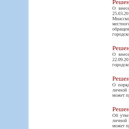
Реше
О внес
25.03.2
Миасско
местног
обращен
городск
Реше
О внес
22.09.2
городск
Реше
О поря
личной 
может п
Реше
Об утве
личной 
может п