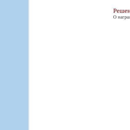
Реше
О награ