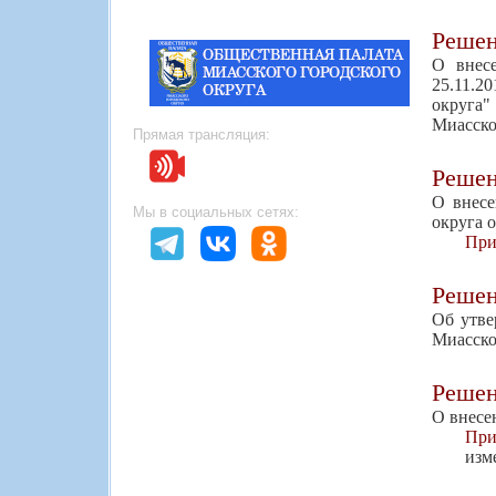
Реше
О внес
25.11.2
округа"
Миасско
Прямая трансляция:
Реше
О внесе
Мы в социальных сетях:
округа о
При
Реше
Об утве
Миасско
Реше
О внесе
При
изм