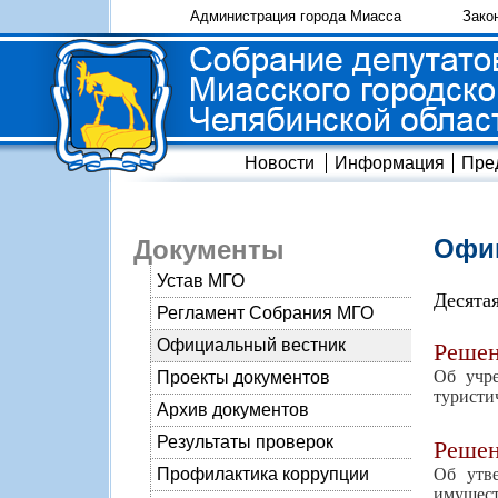
Администрация города Миасса
Зако
Новости
Информация
Пре
Офиц
Документы
Устав МГО
Десята
Регламент Собрания МГО
Официальный вестник
Реше
Об учр
Проекты документов
туристи
Архив документов
Результаты проверок
Реше
Об утв
Профилактика коррупции
имуществ