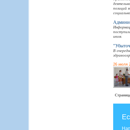
деятельно
позиций 
социально
Админис
Информац
поступил
июля.
"Убыточ
В очеред
здравоохр
26 июля 
Страниц
Ес
Нап