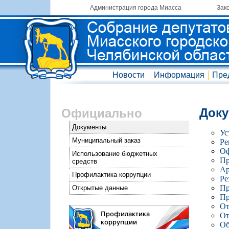
Администрация города Миасса
Зак
Новости
Информация
Пре
Док
Официально
Документы
Ус
Муниципальный заказ
Ре
Оф
Использование бюджетных
Пр
средств
Ар
Профилактика коррупции
Ре
Пр
Открытые данные
Пр
От
От
Об