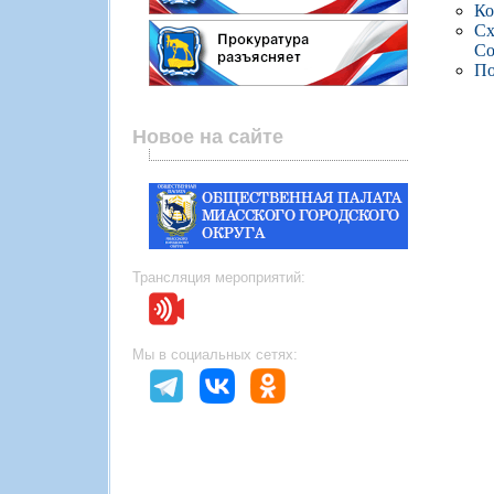
Ко
Сх
Со
По
Новое на сайте
Трансляция мероприятий:
Мы в социальных сетях: