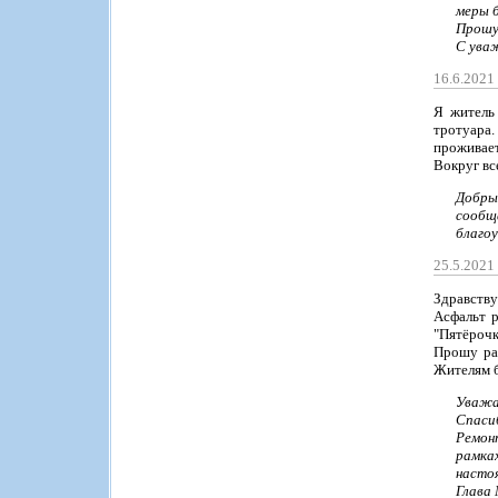
меры б
Прошу 
С ува
16.6.2021
Я житель
тротуара.
проживае
Вокруг все
Добры
сообщ
благоу
25.5.2021
Здравству
Асфальт 
"Пятёрочк
Прошу рас
Жителям б
Уважа
Спасиб
Ремонт
рамка
насто
Глава 