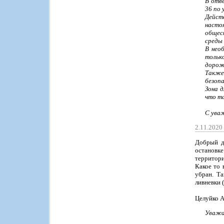
В отв
36 по
Дейст
насто
общес
среды 
В нео
тольк
дороже
Также
безоп
Зона 
что т
С ува
2.11.2020
Добрый д
остановк
территори
Какое то 
убран. Т
ливневки 
Целуйко 
Уважа