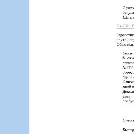
С ува
депут
Е.В. Б
6.4.2021 
Здравству
крутой сп
Обязатель
Уважае
К сож
проез
№767 
дорог
(щебен
Относ
мной 
Дополн
улицу
преду
С ува
Быстр