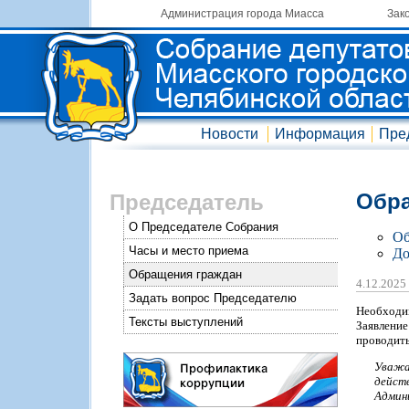
Администрация города Миасса
Зак
Новости
Информация
Пре
Обра
Председатель
О Председателе Собрания
Об
Часы и место приема
До
Обращения граждан
4.12.2025
Задать вопрос Председателю
Необходи
Тексты выступлений
Заявлени
проводить
Уважа
дейст
Админ