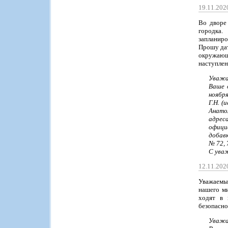
19.11.202
Во дворе 
городка.
запланиро
Прошу дат
окружающ
наступлен
Уважа
Ваше 
ноябр
Г.Н. (
Анато
адреса
офици
добав
№ 72, 
С уваж
12.11.202
Уважаемый
нашего м
ходят в 
безопасно
Уважа