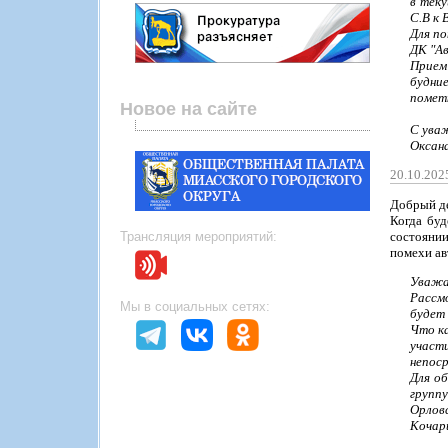
в тек
С.В к 
Для по
ДК "А
Прием
будние
пометк
Новое на сайте
С ува
Оксан
20.10.202
Добрый д
Когда буд
Трансляция мероприятий:
состояни
помехи ав
Уважа
Рассм
Мы в социальных сетях:
будет 
Что к
участ
непос
Для о
группу
Орловс
Кочари