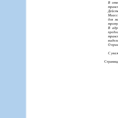
В отв
транс
Дейст
Миасс
для м
тротуа
В адр
предо
транс
выдел
О при
С ува
Страниц