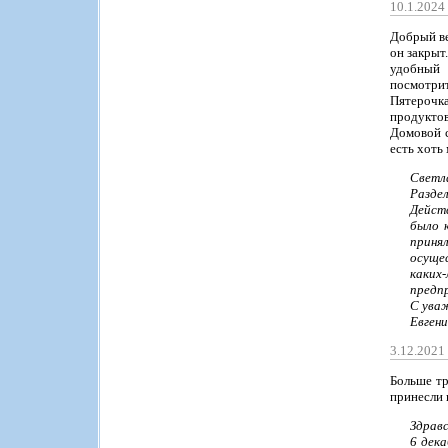
10.1.2024
Добрый ве
он закрыт
удобный 
посмотрит
Пятерочк
продукто
Домовой с
есть хоть
Светл
Раздел
Дейст
было 
приня
осуще
каких
предп
С ува
Евген
3.12.2021
Больше тр
принесли 
Здрав
6 дек