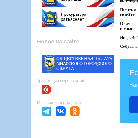
вынужденн
Память о 
своей стр
От души ж
и Миасса.
Игорь Вой
Новое на сайте
Собрание
Ес
Трансляция мероприятий:
Нап
Мы в социальных сетях: