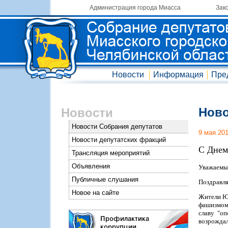
Администрация города Миасса
Зак
Новости
Информация
Пре
Ново
Новости
Новости Собрания депутатов
9 мая 20
Новости депутатских фракций
С Днем
Трансляция мероприятий
Объявления
Уважаемые
Публичные слушания
Поздравля
Новое на сайте
Жители Юж
фашизмом 
славу "о
возрожда