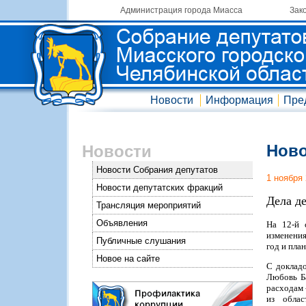
Администрация города Миасса
Зак
Новости
Информация
Пре
Ново
Новости
Новости Собрания депутатов
1 ноября
Новости депутатских фракций
Дела д
Трансляция мероприятий
Объявления
На 12-й 
изменения
Публичные слушания
год и пла
Новое на сайте
С докладо
Любовь Ба
расходам 
из облас