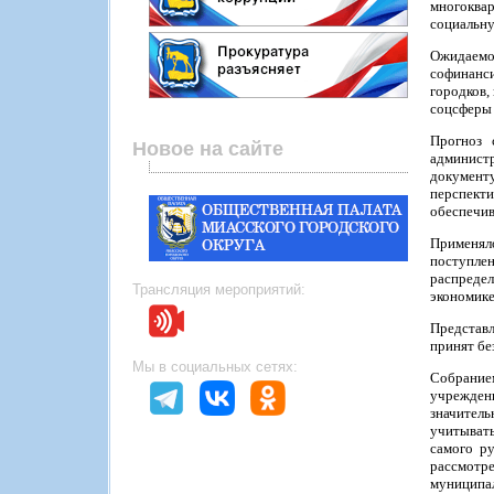
многоква
социальну
Ожидаемое
софинанс
городков,
соцсферы 
Прогноз 
Новое на сайте
администр
документ
перспект
обеспечив
Применяло
поступле
распредел
Трансляция мероприятий:
экономике
Представ
принят бе
Мы в социальных сетях:
Собрание
учрежден
значител
учитыват
самого р
рассмотре
муниципал