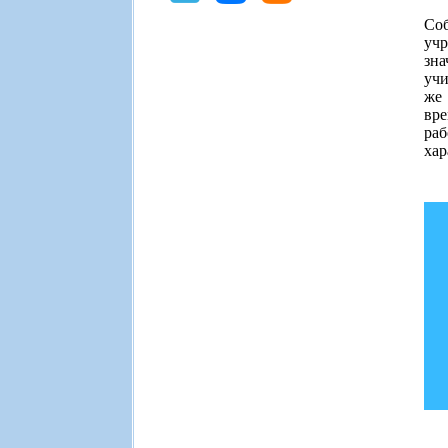
Соб
учр
зна
учи
же 
вре
раб
хар