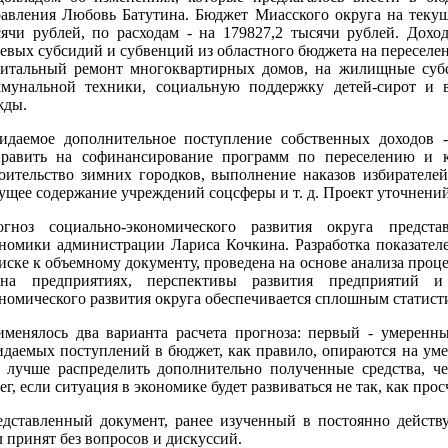
авления Любовь Батутина. Бюджет Миасского округа на текущ
ячи рублей, по расходам - на 179827,2 тысячи рублей. Доход
евых субсидий и субвенций из областного бюджета на переселен
питальный ремонт многоквартирных домов, на жилищные суб
ммунальной техники, социальную поддержку детей-сирот и 
жды.
идаемое дополнительное поступление собственных доходов 
править на софинансирование программ по переселению и к
оительство зимних городков, выполнение наказов избирателей
ущее содержание учреждений соцсферы и т. д. Проект уточнени
огноз социально-экономического развития округа предст
номики администрации Лариса Кочкина. Разработка показателе
иске к объемному документу, проведена на основе анализа проц
на предприятиях, перспективы развития предприятий и 
номического развития округа обеспечивается сплошным статис
менялось два варианта расчета прогноза: первый - умеренны
даемых поступлений в бюджет, как правило, опираются на умер
 лучше распределить дополнительно полученные средства, ч
ег, если ситуация в экономике будет развиваться не так, как про
дставленный документ, ранее изученный в постоянно действ
 принят без вопросов и дискуссий.