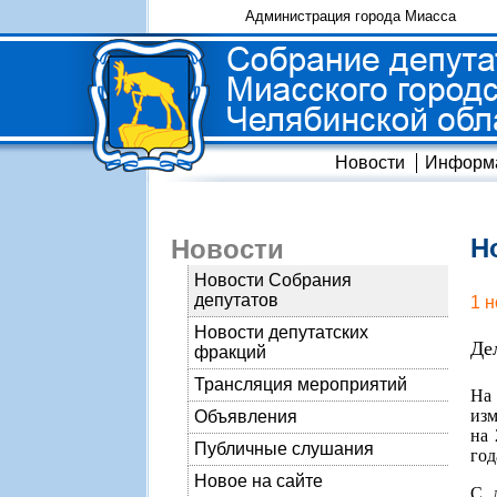
Администрация города Миасса
Новости
Информ
Н
Новости
Новости Собрания
депутатов
1 
Новости депутатских
Де
фракций
Трансляция мероприятий
На 
изм
Объявления
на 
Публичные слушания
год
Новое на сайте
С 