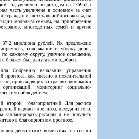
ий год увеличен по доходам на 176952,5
ная часть увеличена в основном за счет
ие граждан из ветхо-аварийного жилья, на
сидии молодым семьям, на приобретение
ветеранов, многодетных семей и другие
- 37,2 миллиона рублей. Их предложено
апремонту, содержание и уборку дорог,
 по каждому округу, уличное освещение,
й в бюджет был депутатами одобрен.
авила Собранию начальник управления
й прогноза, как сказано в пояснительной
ессов, происходящих в отраслях экономики
организаций; мониторинг социально-
тическим наблюдением.
й, второй - благоприятный. Для расчета
енный вариант прогноза, исходя из того,
ем запланировать расходы и не получить
считано в благоприятном прогнозе.
ующих депутатских комиссиях, на сессии