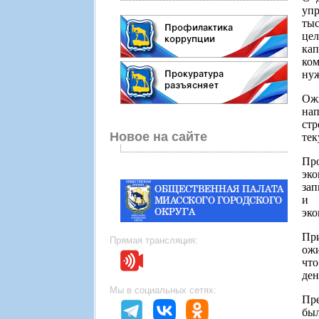
упр
тыс
цел
ка
ко
ну
Ож
на
стр
Новое на сайте
тек
Пр
эко
зап
и 
эко
При
Прямая трансляция:
ожи
что
ден
Мы в социальных сетях:
Пре
был