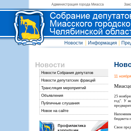
Администрация города Миасса
Зак
Новости
Информация
Пре
Ново
Новости
Новости Собрания депутатов
11 ноябр
Новости депутатских фракций
Миасце
Трансляция мероприятий
Объявления
25 ноября
год". У ж
Публичные слушания
предварит
Новое на сайте
Напомним
бюджета н
Свои пред