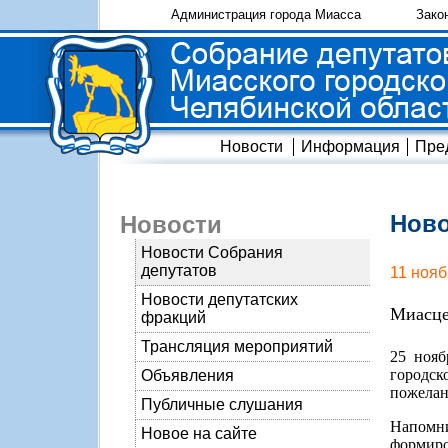
Администрация города Миасса
Зако
Новости
Информация
Пре
Ново
Новости
Новости Собрания
депутатов
11 нояб
Новости депутатских
Миасце
фракций
Трансляция мероприятий
25 нояб
городск
Объявления
пожелан
Публичные слушания
Напомн
Новое на сайте
формиро