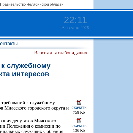
Правительство Челябинской области
22
:
11
6 августа 2026
онтакты
Версия для слабовидящих
 к служебному
та интересов
 требований к служебному
скачать
 Миасского городского округа и
758 Kb
рания депутатов Миасского
скачать
ении Положения о комиссии по
136 Kb
ципальных служащих Собрания