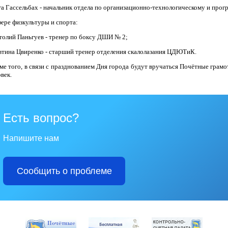
га Гассельбах - начальник отдела по организационно-технологическому и пр
фере физкультуры и спорта:
толий Паньгуев - тренер по боксу ДШИ № 2;
втина Цвиренко - старший тренер отделения скалолазания ЦДЮТиК.
ме того, в связи с празднованием Дня города будут вручаться Почётные грамо
век.
Есть вопрос?
Напишите нам
Сообщить о проблеме