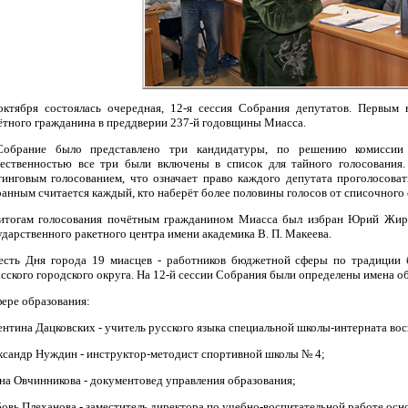
октября состоялась очередная, 12-я сессия Собрания депутатов. Первым 
ётного гражданина в преддверии 237-й годовщины Миасса.
обрание было представлено три кандидатуры, по решению комиссии п
ественностью все три были включены в список для тайного голосования.
тинговым голосованием, что означает право каждого депутата проголосоват
ранным считается каждый, кто наберёт более половины голосов от списочного 
итогам голосования почётным гражданином Миасса был избран Юрий Жирик
ударственного ракетного центра имени академика В. П. Макеева.
есть Дня города 19 миасцев - работников бюджетной сферы по традиции
сского городского округа. На 12-й сессии Собрания были определены имена об
фере образования:
ентина Дацковских - учитель русского языка специальной школы-интерната вос
ксандр Нуждин - инструктор-методист спортивной школы № 4;
на Овчинникова - документовед управления образования;
овь Плеханова - заместитель директора по учебно-воспитательной работе ос