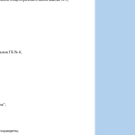
налом ГБ № 4;
на";
 соцзащиты;