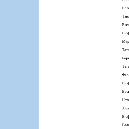
Вал
Тан
Еле
В с
Мар
Тать
Бор
Тат
Фар
В сф
Вас
Нат
Алл
В с
Гал