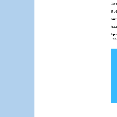
Оль
В с
Ана
Але
Кро
чело