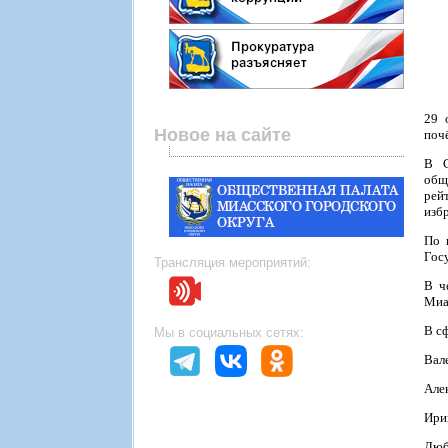
29 
Новое на сайте
поч
В С
общ
рей
изб
По 
Гос
Трансляция мероприятий:
В ч
Миа
В с
Мы в социальных сетях:
Вал
Але
Ири
Люб