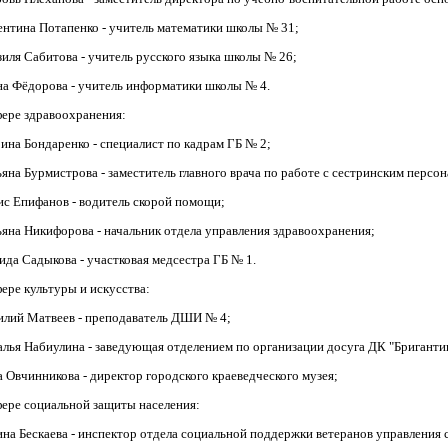
ентина Потапенко - учитель математики школы № 31;
зиля Сабитова - учитель русского языка школы № 26;
на Фёдорова - учитель информатики школы № 4.
фере здравоохранения:
ина Бондаренко - специалист по кадрам ГБ № 2;
яна Бурмистрова - заместитель главного врача по работе с сестринским персо
ис Епифанов - водитель скорой помощи;
ьяна Никифорова - начальник отдела управления здравоохранения;
ида Садыкова - участковая медсестра ГБ № 1.
ере культуры и искусства:
илий Матвеев - преподаватель ДШИ № 4;
алья Набиулина - заведующая отделением по организации досуга ДК "Бриганти
а Овчинникова - директор городского краеведческого музея;
фере социальной защиты населения:
ина Бескаева - инспектор отдела социальной поддержки ветеранов управления