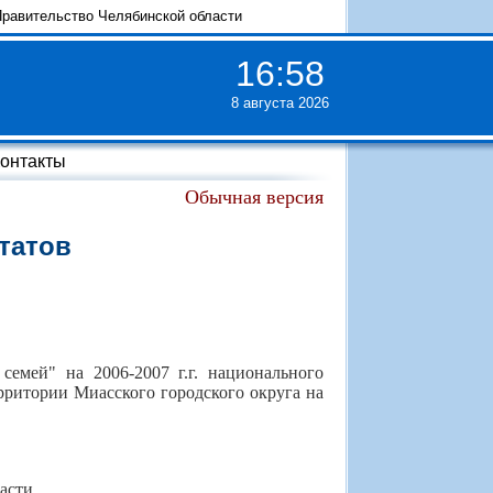
равительство Челябинской области
16
:
58
8 августа 2026
онтакты
Обычная версия
татов
емей" на 2006-2007 г.г. национального
рритории Миасского городского округа на
асти