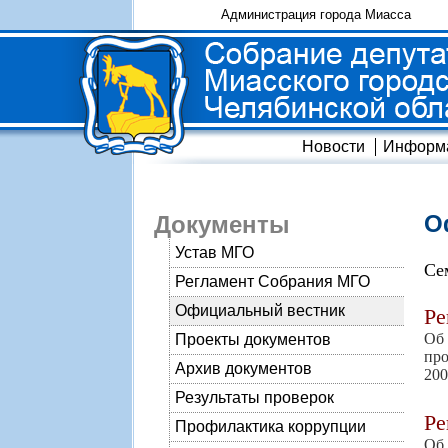
Администрация города Миасса
Новости
Информ
О
Документы
Устав МГО
Се
Регламент Собрания МГО
Официальный вестник
Р
Об
Проекты документов
про
Архив документов
200
Результаты проверок
Р
Профилактика коррупции
Об 