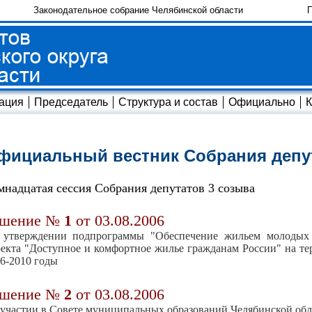
Законодательное собрание Челябинской области
П
ация
Председатель
Структура и состав
Официально
К
фициальный вестник Собрания депу
мнадцатая сессия Собрания депутатов 3 созыва
ешение №
1
от 03.08.2006
 утверждении подпрограммы "Обеспечение жильем молодых с
екта "Доступное и комфортное жилье гражданам России" на те
6-2010 годы
ешение №
2
от 03.08.2006
участии в Совете муниципальных образований Челябинской обл