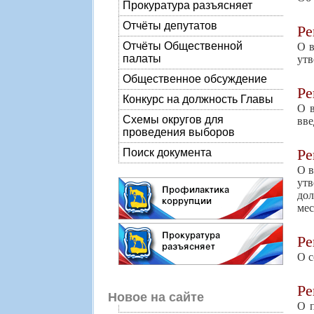
Прокуратура разъясняет
Отчёты депутатов
Р
Отчёты Общественной
О в
палаты
утв
Общественное обсуждение
Р
Конкурс на должность Главы
О в
Схемы округов для
вве
проведения выборов
Р
Поиск документа
О в
ут
до
мес
Р
О с
Р
Новое на сайте
О п