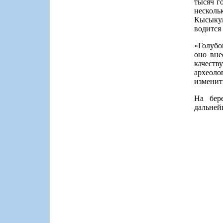
тысяч г
несколь
Кысыкул
водится
«Голубо
оно вне
качеств
археоло
изменит
На бер
дальней