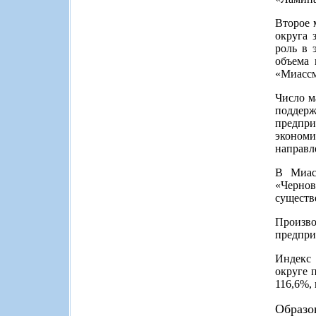
Второе 
округа 
роль в 
объема 
«Миассм
Число м
поддерж
предпри
экономи
направл
В Миасс
«Чернов
существ
Произв
предпри
Индекс 
округе 
116,6%,
Образо