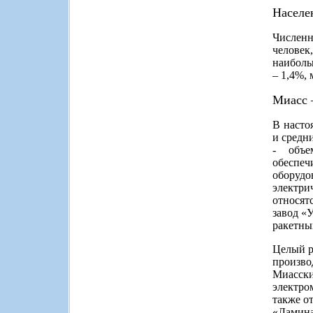
Населе
Численн
человек
наиболь
– 1,4%, 
Миасс 
В насто
и средн
- объе
обеспеч
оборудо
электри
относят
завод «
ракетны
Целый р
произво
Миасск
электр
также о
«Ламина