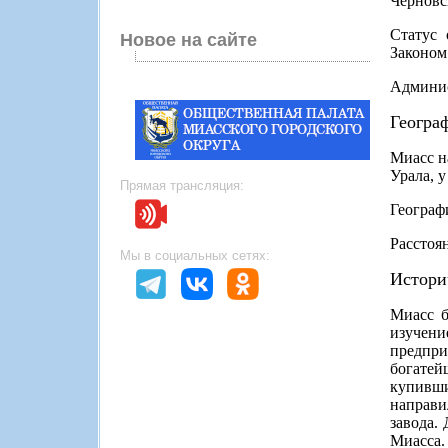
Черновс
Статус 
Новое на сайте
Законом
Админис
Геогра
Миасс н
Урала, 
Прямая трансляция:
Географ
Расстоя
Мы в социальных сетях:
Истори
Миасс б
изучен
предпри
богатей
купивши
направи
завода.
Миасса.