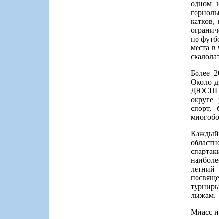
одном и
горнолы
катков,
огранич
по футб
места в
скалола
Более 2
Около д
ДЮСШ по
округе 
спорт, 
многобо
Каждый 
областн
спартак
наиболе
летний 
посвящ
турниры
лыжам.
Миасс и