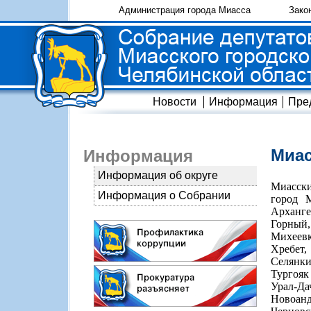
Администрация города Миасса
Зако
Новости
Информация
Пре
Миас
Информация
Информация об округе
Миасски
Информация о Собрании
город 
Арханг
Горный,
Михеевк
Хребет
Селянк
Тургояк
Урал-Д
Новоан