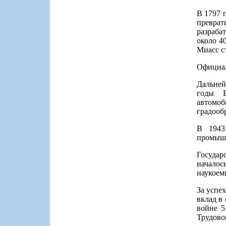
В 1797 
превра
разраба
около 4
Миасс с
Официал
Дальней
годы В
автомоб
градооб
В 1943
промышл
Государ
началос
наукоем
За успе
вклад в
войне 5
Трудово