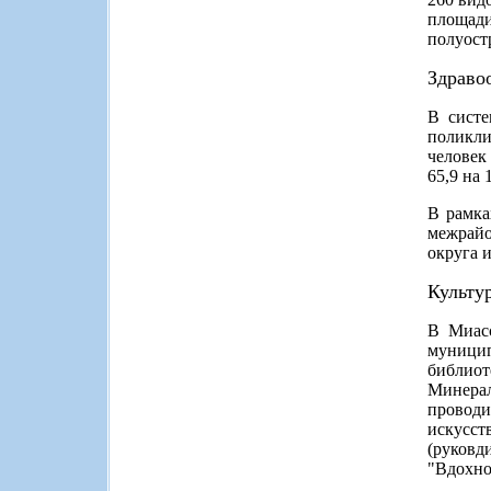
площад
полуостр
Здраво
В систе
поликли
человек
65,9 на 
В рамка
межрай
округа 
Культу
В Миасс
муницип
библиот
Минера
проводи
искусст
(руков
"Вдохно