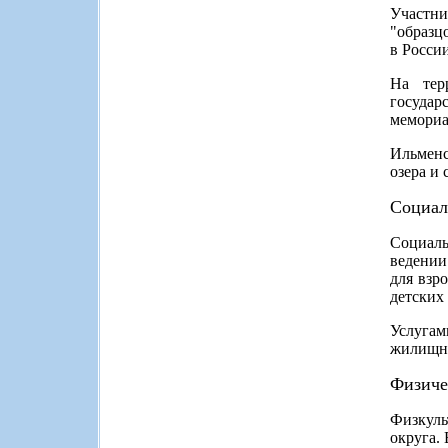
Участни
"образц
в России
На тер
госуда
мемориа
Ильменс
озера и 
Социал
Социаль
ведении
для взр
детских
Услуга
жилищно
Физиче
Физкуль
округа. 