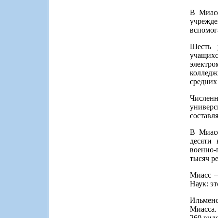
В Миасс
учрежд
вспомог
Шесть 
учащихс
электро
колледж
средних
Числен
универс
составля
В Миасс
десяти 
военно-
тысяч р
Миасс –
Наук: э
Ильменс
Миасса.
260 вид