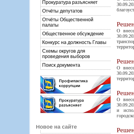
Прокуратура разъясняет
30.09.
благоус
Отчёты депутатов
Отчёты Общественной
Реше
палаты
О внес
Общественное обсуждение
30.09.2
транспо
Конкурс на должность Главы
террито
Схемы округов для
проведения выборов
Реше
Поиск документа
О внес
30.09.
террито
Реше
О внес
30.09.2
и испо
городск
Новое на сайте
Реше