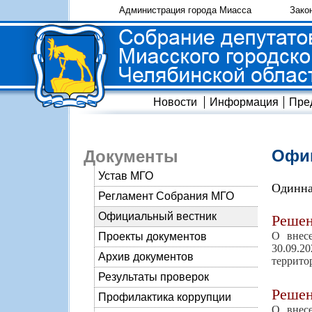
Администрация города Миасса
Зако
Новости
Информация
Пре
Офиц
Документы
Устав МГО
Одинна
Регламент Собрания МГО
Официальный вестник
Реше
О внес
Проекты документов
30.09.2
Архив документов
террито
Результаты проверок
Реше
Профилактика коррупции
О внес