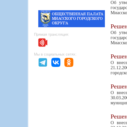
Об утве
госуда
Миасско
Реше
Об утве
Прямая трансляция:
госуда
Миасско
Мы в социальных сетях:
Реше
О внес
21.12.
городск
Реше
О внес
30.03.2
муницип
Реше
О внес