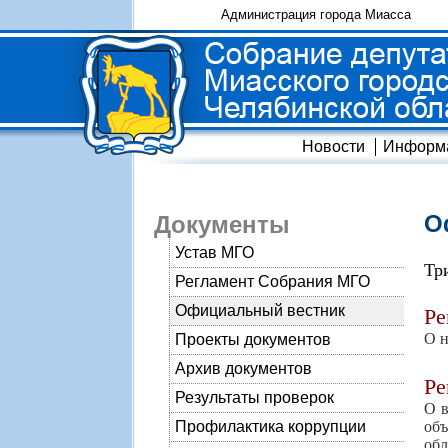
Администрация города Миасса
Новости
Информ
О
Документы
Устав МГО
Тр
Регламент Собрания МГО
Официальный вестник
Р
О н
Проекты документов
Архив документов
Р
Результаты проверок
О в
объ
Профилактика коррупции
обл