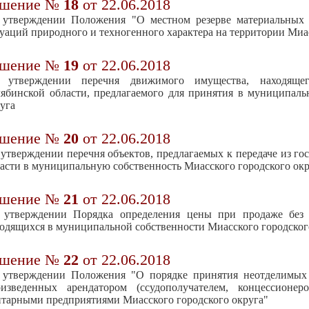
ешение №
18
от 22.06.2018
 утверждении Положения "О местном резерве материальных 
уаций природного и техногенного характера на территории Миа
ешение №
19
от 22.06.2018
 утверждении перечня движимого имущества, находящего
ябинской области, предлагаемого для принятия в муниципаль
уга
ешение №
20
от 22.06.2018
утверждении перечня объектов, предлагаемых к передаче из го
асти в муниципальную собственность Миасского городского ок
ешение №
21
от 22.06.2018
 утверждении Порядка определения цены при продаже без п
одящихся в муниципальной собственности Миасского городског
ешение №
22
от 22.06.2018
 утверждении Положения "О порядке принятия неотделимых
оизведенных арендатором (ссудополучателем, концессионе
тарными предприятиями Миасского городского округа"