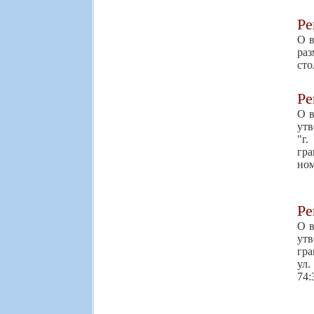
Р
О в
раз
сто
Р
О в
утв
"г.
гра
ном
Р
О в
утв
гра
ул
74: