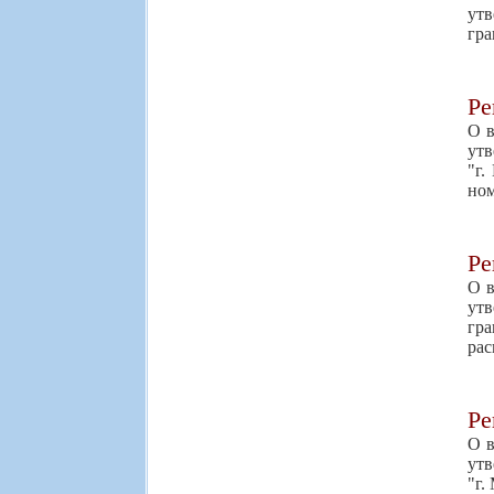
утв
гра
Р
О в
утв
"г.
ном
Р
О в
утв
гра
рас
Р
О в
утв
"г.