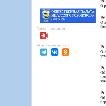
Р
О р
Р
О в
бюд
Прямая трансляция:
Р
Мы в социальных сетях:
О в
утв
Р
Об
на
жил
Р
Об
пер