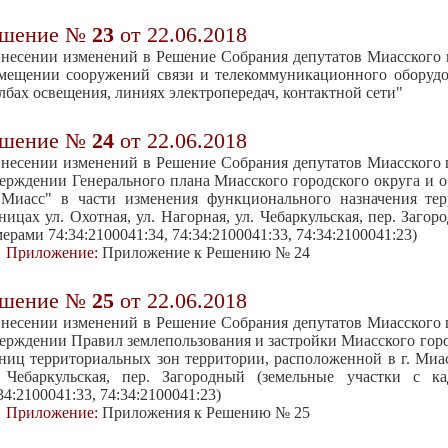
ешение №
23
от 22.06.2018
несении изменений в Решение Собрания депутатов Миасского го
мещении сооружений связи и телекоммуникационного оборудо
лбах освещения, линиях электропередач, контактной сети"
ешение №
24
от 22.06.2018
несении изменений в Решение Собрания депутатов Миасского го
ерждении Генерального плана Миасского городского округа и о
 Миасс" в части изменения функционального назначения тер
ницах ул. Охотная, ул. Нагорная, ул. Чебаркульская, пер. Заго
ерами 74:34:2100041:34, 74:34:2100041:33, 74:34:2100041:23)
Приложение:
Приложение к Решению № 24
ешение №
25
от 22.06.2018
несении изменений в Решение Собрания депутатов Миасского го
ерждении Правил землепользования и застройки Миасского горо
ниц территориальных зон территории, расположенной в г. Миасс
. Чебаркульская, пер. Загородный (земельные участки с ка
34:2100041:33, 74:34:2100041:23)
Приложение:
Приложения к Решению № 25