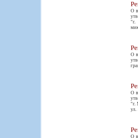
Р
О в
утв
"г
мик
Р
О в
утв
гра
Р
О в
утв
"г.
ул.
Р
О в