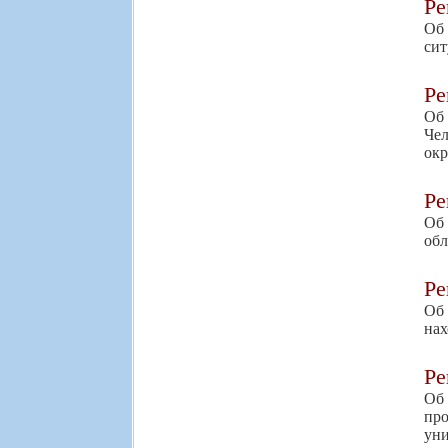
Р
Об
сит
Р
Об
Чел
окр
Р
Об 
обл
Р
Об
нах
Р
Об
пр
уни