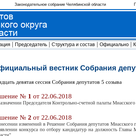
Законодательное собрание Челябинской области
П
ация
Председатель
Структура и состав
Официально
К
фициальный вестник Собрания депу
идцать девятая сессия Собрания депутатов 5 созыва
ешение №
1
от 22.06.2018
азначении Председателя Контрольно-счетной палаты Миасского 
ешение №
2
от 22.06.2018
несении изменений в Решение Собрания депутатов Миасского го
явлении конкурса по отбору кандидатур на должность Главы М
асти"