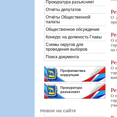
Прокуратура разъясняет
Отчёты депутатов
Р
Отчёты Общественной
О д
палаты
пр
Общественное обсуждение
Р
Конкурс на должность Главы
О п
Схемы округов для
гор
проведения выборов
на 
Поиск документа
Р
О п
гор
кон
Р
О п
гор
уча
Новое на сайте