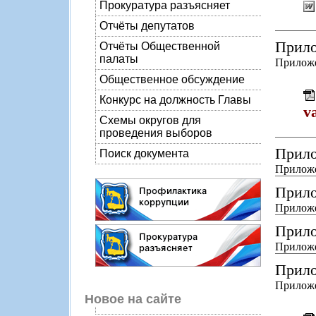
Прокуратура разъясняет
Отчёты депутатов
Прило
Отчёты Общественной
палаты
Приложе
Общественное обсуждение
Конкурс на должность Главы
v
Схемы округов для
проведения выборов
Прило
Поиск документа
Приложе
Прило
Приложе
Прило
Приложе
Прило
Приложе
Новое на сайте