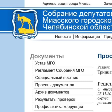
Администрация города Миасса
Зако
Новости
Информация
Пре
Прос
Документы
Устав МГО
Раздел:
Регламент Собрания МГО
Тридца
Официальный вестник
Решен
Проекты документов
О внес
Архив документов
25.11.2
округа"
Результаты проверок
располо
Профилактика коррупции