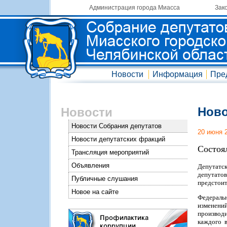
Администрация города Миасса
Зак
Новости
Информация
Пре
Ново
Новости
Новости Собрания депутатов
20 июня 
Новости депутатских фракций
Состоя
Трансляция мероприятий
Объявления
Депутатс
депутатов
Публичные слушания
предстоит
Новое на сайте
Федераль
изменений
производи
каждого 