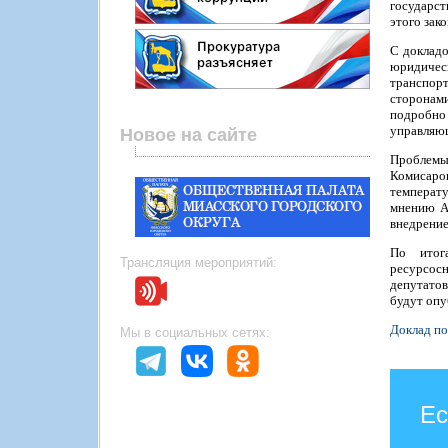
государст
этого зак
С докладо
юридическ
транспорт
сторонами
подробно
управляющ
Новое на сайте
Проблемы,
Комисаро
температу
мнению А
внедрение
По итог
Трансляция мероприятий:
ресурсос
депутатов
будут опу
Доклад п
Мы в социальных сетях:
Ес