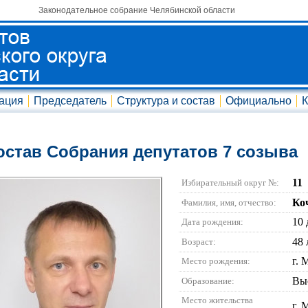
Законодательное собрание Челябинской области
ация
Председатель
Структура и состав
Официально
К
остав Собрания депутатов 7 созыва
11
Избирательный округ №:
Ко
Фамилия, имя, отчество:
10 
Дата рождения:
48 
Возраст:
г. 
Место рождения:
Вы
Образование:
Место жительства
г. 