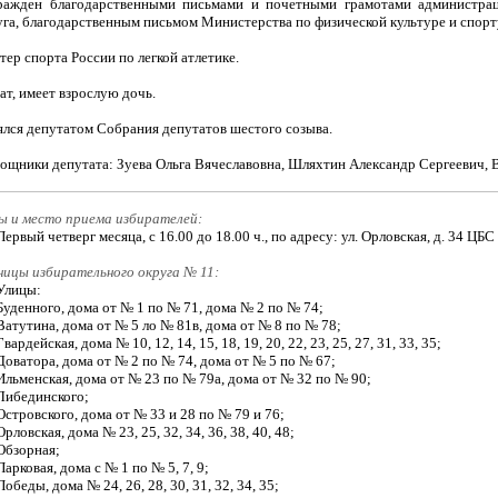
ражден благодарственными письмами и почетными грамотами администрац
уга, благодарственным письмом Министерства по физической культуре и спорт
ер спорта России по легкой атлетике.
ат, имеет взрослую дочь.
ялся депутатом Собрания депутатов шестого созыва.
ощники депутата: Зуева Ольга Вячеславовна, Шляхтин Александр Сергеевич, 
ы и место приема избирателей:
Первый четверг месяца, с 16.00 до 18.00 ч., по адресу: ул. Орловская, д. 34 
ницы избирательного округа № 11:
Улицы:
Буденного, дома от № 1 по № 71, дома № 2 по № 74;
Ватутина, дома от № 5 ло № 81в, дома от № 8 по № 78;
Гвардейская, дома № 10, 12, 14, 15, 18, 19, 20, 22, 23, 25, 27, 31, 33, 35;
Доватора, дома от № 2 по № 74, дома от № 5 по № 67;
Ильменская, дома от № 23 по № 79а, дома от № 32 по № 90;
Либединского;
Островского, дома от № 33 и 28 по № 79 и 76;
Орловская, дома № 23, 25, 32, 34, 36, 38, 40, 48;
Обзорная;
Парковая, дома с № 1 по № 5, 7, 9;
Победы, дома № 24, 26, 28, 30, 31, 32, 34, 35;