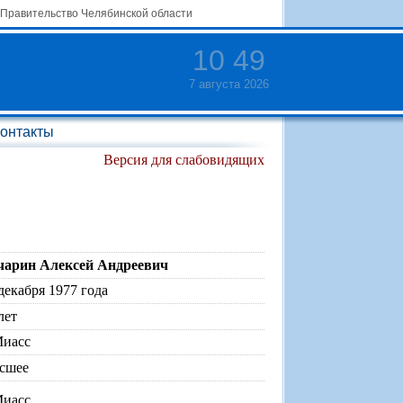
Правительство Челябинской области
10
:
49
7 августа 2026
онтакты
Версия для слабовидящих
чарин Алексей Андреевич
декабря 1977 года
лет
Миасс
сшее
Миасс