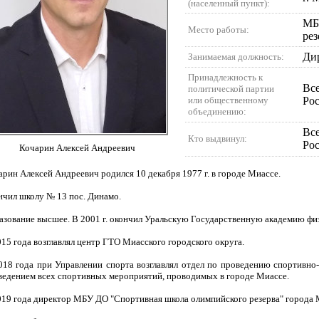
(населенный пункт):
МБ
Место работы:
рез
Ди
Занимаемая должность:
Принадлежность к
Все
политической партии
или общественному
Ро
объединению:
Все
Кто выдвинул:
Ро
Кочарин Алексей Андреевич
арин Алексей Андреевич родился 10 декабря 1977 г. в городе Миассе.
нчил школу № 13 пос. Динамо.
азование высшее. В 2001 г. окончил Уральскую Государственную академию фи
015 года возглавлял центр ГТО Миасского городского округа.
018 года при Управлении спорта возглавлял отдел по проведению спортивно
ведением всех спортивных мероприятий, проводимых в городе Миассе.
019 года директор МБУ ДО "Спортивная школа олимпийского резерва" города 