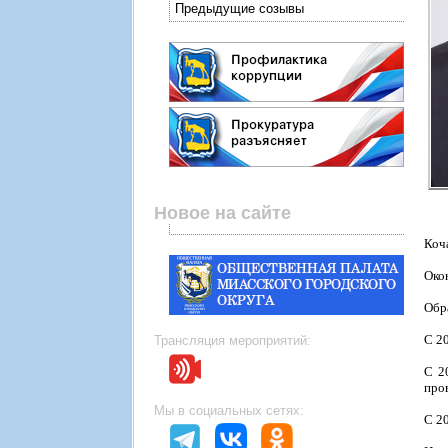
Предыдущие созывы
Новое на сайте
Коч
Око
Обр
С 2
Трансляция мероприятий:
С 2
про
Мы в социальных сетях:
С 2