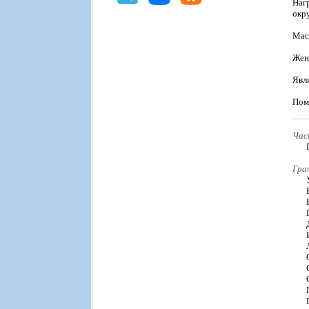
Наг
окр
Маст
Жен
Явл
Пом
Час
Гра