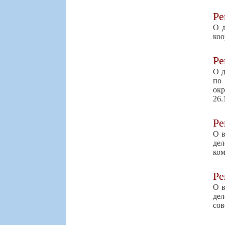
Р
О д
коо
Р
О д
по 
окр
26.
Р
О в
де
ком
Р
О в
дел
сов