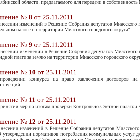
ябинской области, предлагаемого для передачи в собственность
ешение №
8
от 25.11.2011
несении изменений в Решение Собрания депутатов Миасского го
ельном налоге на территории Миасского городского округа"
ешение №
9
от 25.11.2011
несении изменений в Решение Собрания депутатов Миасского г
ндной плате за землю на территории Миасского городского окру
ешение №
10
от 25.11.2011
проведении конкурса на право заключения договоров на
нструкций
ешение №
11
от 25.11.2011
ринятии мер по итогам проверки Контрольно-Счетной палатой 
ешение №
12
от 25.11.2011
несении изменений в Решение Собрания депутатов Миасского г
 утверждении нормативов потребления коммунальных услуг дл
редакции Решения Собрания депутатов Миасского городского окру