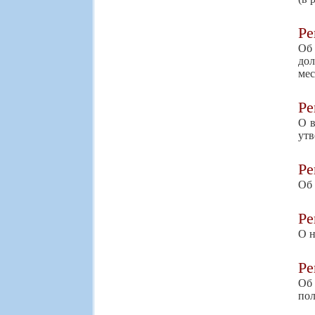
Р
Об 
до
мес
Р
О в
утв
Р
Об 
Р
О н
Р
Об
пол