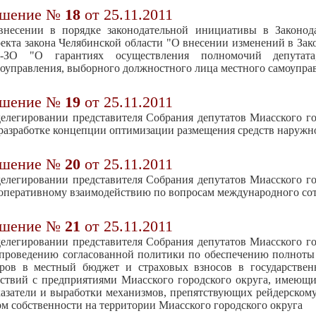
ешение №
18
от 25.11.2011
внесении в порядке законодательной инициативы в Законода
екта закона Челябинской области "О внесении изменений в Зако
5-ЗО "О гарантиях осуществления полномочий депутат
оуправления, выборного должностного лица местного самоупра
ешение №
19
от 25.11.2011
елегировании представителя Собрания депутатов Миасского го
разработке концепции оптимизации размещения средств наружн
ешение №
20
от 25.11.2011
елегировании представителя Собрания депутатов Миасского го
оперативному взаимодействию по вопросам международного со
ешение №
21
от 25.11.2011
елегировании представителя Собрания депутатов Миасского го
проведению согласованной политики по обеспечению полноты 
оров в местный бюджет и страховых взносов в государстве
ствий с предприятиями Миасского городского округа, имеющ
азатели и выработки механизмов, препятствующих рейдерскому
м собственности на территории Миасского городского округа