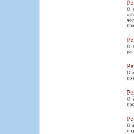
Р
О д
отб
час
пол
Р
О д
рас
Р
О д
по 
Р
О д
про
Р
О д
по 