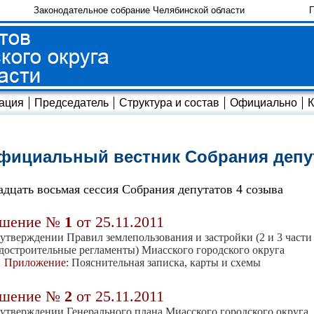
Законодательное собрание Челябинской области
П
ация
Председатель
Структура и состав
Официально
К
фициальный вестник Собрания депу
адцать восьмая сессия Собрания депутатов 4 созыва
ешение №
1
от 25.11.2011
утверждении Правил землепользования и застройки (2 и 3 части 
достроительные регла­менты) Миасского городского округа
Приложение:
Пояснительная записка, карты и схемы
ешение №
2
от 25.11.2011
утверждении Генерального плана Миасско­го городского округа