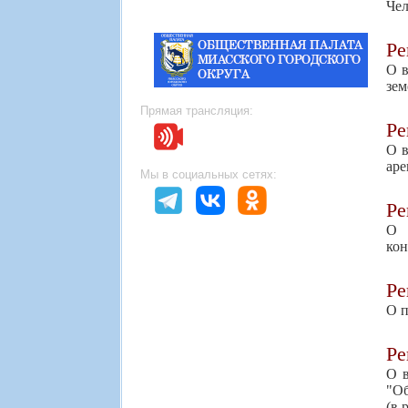
Чел
Р
О в
зем
Прямая трансляция:
Р
О в
аре
Мы в социальных сетях:
Р
О 
ко
Р
О п
Р
О в
"Об
(в 