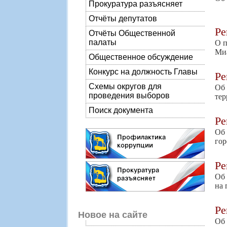
Прокуратура разъясняет
Отчёты депутатов
Р
Отчёты Общественной
палаты
О п
Миа
Общественное обсуждение
Конкурс на должность Главы
Р
Схемы округов для
Об 
проведения выборов
тер
Поиск документа
Р
Об
гор
Р
Об 
на 
Р
Новое на сайте
Об