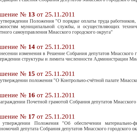
ешение №
13
от 25.11.2011
утверждении Положения "О порядке оплаты труда работников,
лжностям муниципальной службы, и осуществляющих техниче
тного самоуправления Миасского городского округа"
ешение №
14
от 25.11.2011
несении изменения в Решение Собрания депутатов Миасского го
ерждении структуры и лимита численности Администрации Миа
ешение №
15
от 25.11.2011
утверждении положения "О Контрольно-счётной палате Миасско
ешение №
16
от 25.11.2011
аграждении Почетной грамотой Собрания депутатов Миасского 
ешение №
17
от 25.11.2011
 утверждении Положения "Об обеспечении материально-ф
номочий депутата Собрания депутатов Миасского городского ок