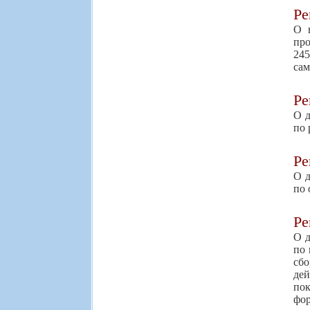
Р
О 
про
24
сам
Р
О д
по 
Р
О д
по 
Р
О д
по 
сб
дей
пок
фор