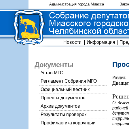
Администрация города Миасса
Зако
Новости
Информация
Пре
Прос
Документы
Устав МГО
Раздел:
Регламент Собрания МГО
Двадца
Официальный вестник
Решен
Проекты документов
О делег
Архив документов
рабоче
депутат
Результаты проверок
террито
Профилактика коррупции
террито