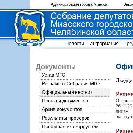
Администрация города Миасса
Зако
Новости
Информация
Пре
Офиц
Документы
Устав МГО
Двадца
Регламент Собрания МГО
Официальный вестник
Реше
О внес
Проекты документов
26.11.2
Архив документов
лицам 
эксплуа
Результаты проверок
Профилактика коррупции
Реше