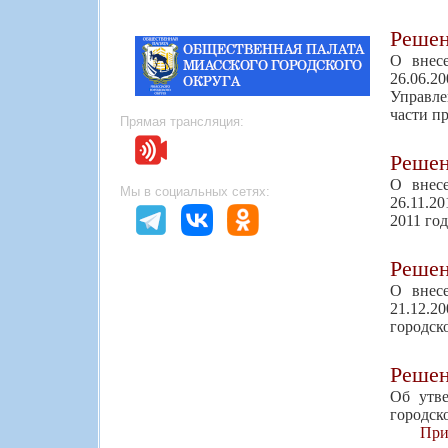
Реше
О внес
26.06.2
Управле
части п
Прямая трансляция:
Реше
О внесе
Мы в социальных сетях:
26.11.2
2011 го
Реше
О внесе
21.12.
городск
Реше
Об утве
городск
При