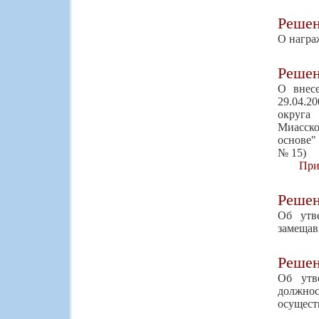
Реше
О награ
Реше
О внес
29.04.2
округа
Миасско
основе"
№ 15)
При
Реше
Об утв
замещав
Реше
Об утв
должно
осущест