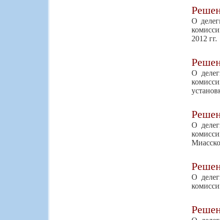
Реше
О делег
комисси
2012 гг.
Реше
О делег
комисс
установ
Реше
О делег
комисс
Миасско
Реше
О делег
комисси
Реше