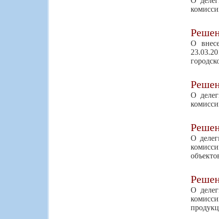
О делег
комисси
Реше
О внес
23.03.2
городск
Реше
О делег
комисси
Реше
О делег
комисси
объекто
Реше
О делег
комисси
продукц