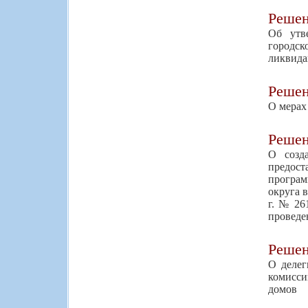
Реше
Об утв
городск
ликвида
Реше
О мерах
Реше
О созд
предос
програм
округа в
г. № 26
проведе
Реше
О делег
комисси
домов