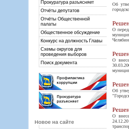
Прокуратура разъясняет
Об утве
городск
Отчёты депутатов
Отчёты Общественной
Реше
палаты
О перед
Общественное обсуждение
муницип
Челябин
Конкурс на должность Главы
Схемы округов для
Реше
проведения выборов
О внес
Поиск документа
30.03.2
муницип
Реше
Об утве
"Городс
Реше
О внес
24.12.2
Новое на сайте
транспо