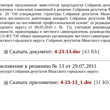
смотрев предложение заместителя председателя Собрания депу
пунина о внесении изменений в решение Собрания депутатов Ми
 № 20 "Об утверждении структуры Собрания депутатов Миасс
ита численности работников аппарата Собрания депутатов Ми
отающих на постоянной профессиональной основе" (в редакци
родского округа от 06.05.2010 г. № 15), учитывая рекомен
онности, правопорядка и местного самоуправления, руководству
31-ФЗ "Об общих принципах организации местного самоуправл
сского городского округа, Собрание депутатов Миасского городс
Скачать документ:
4-23-13.doc
[43 Kb]
иложение к решению № 13 от 29.07.2011
уктура Собрания депутатов Миасского городского округа
Скачать приложение:
4-23-13_1.doc
[31 Kb