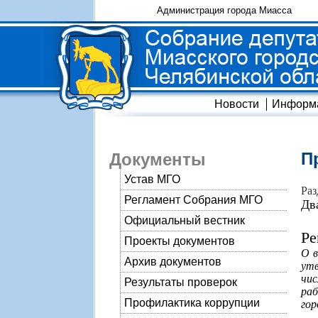
Администрация города Миасса
Новости
Информ
П
Документы
Устав МГО
Раз
Регламент Собрания МГО
Дв
Официальный вестник
Ре
Проекты документов
О в
Архив документов
ут
чи
Результаты проверок
раб
Профилактика коррупции
гор