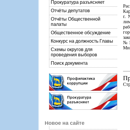
Прокуратура разъясняет
Рас
Отчёты депутатов
Кар
г.
Отчёты Общественной
лим
палаты
раб
го
Общественное обсуждение
зак
Конкурс на должность Главы
№ 1
Миа
Схемы округов для
проведения выборов
Поиск документа
Пр
Стр
Новое на сайте