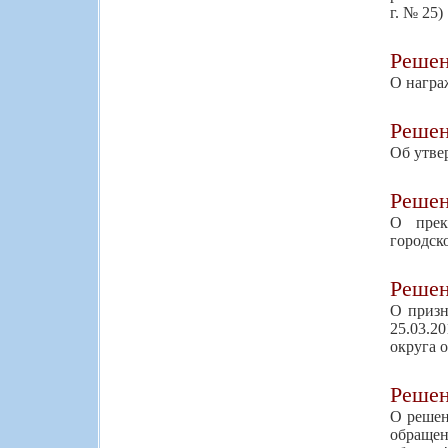
г. № 25)
Реше
О награ
Реше
Об утве
Реше
О прек
городск
Реше
О призн
25.03.2
округа 
Реше
О решен
обращен