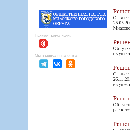
Реше
О внес
25.05.2
Миасско
Прямая трансляция:
Реше
Об утв
имуществ
Мы в социальных сетях:
Реше
О внес
26.11.
имуществ
Реше
Об усл
располож
Реше