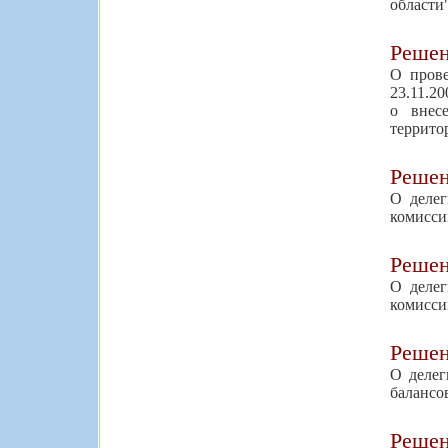
области
Реше
О прове
23.11.2
о внес
террито
Реше
О делег
комисси
Реше
О делег
комисси
Реше
О делег
балансо
Реше