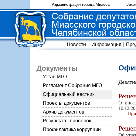
Администрация города Миасса
Зако
Новости
Информация
Пре
Офиц
Документы
Устав МГО
Девятн
Регламент Собрания МГО
Официальный вестник
Реше
О внес
Проекты документов
10.12.2
Архив документов
При
Результаты проверок
Реше
Профилактика коррупции
Об утве