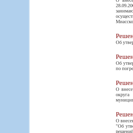
О внесе
28.09.
занима
осущест
Миасско
Реше
Об утве
Реше
Об утве
по погр
Реше
О внесе
округа
муницип
Реше
О внесе
"Об утв
решений