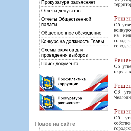
Прокуратура разъясняет
террито
Отчёты депутатов
Реше
Отчёты Общественной
палаты
Об утве
конкурс
Общественное обсуждение
на нед
городск
Конкурс на должность Главы
городск
Схемы округов для
проведения выборов
Реше
Поиск документа
Об утве
округа 
Реше
Об утв
Челябин
Реше
Об утв
собстве
Новое на сайте
городск