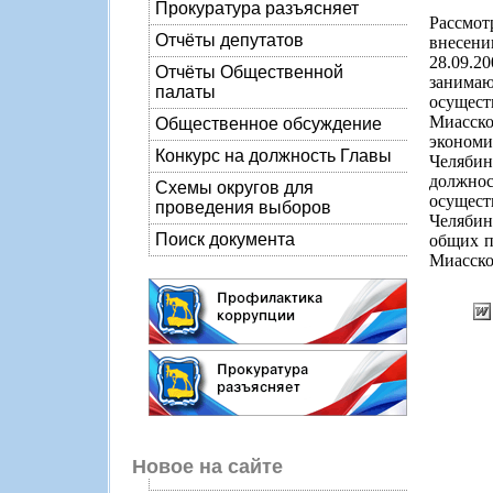
Прокуратура разъясняет
Рассмот
Отчёты депутатов
внесен
28.09.
Отчёты Общественной
занима
палаты
осущест
Миасско
Общественное обсуждение
эконом
Конкурс на должность Главы
Челябин
должно
Схемы округов для
осущест
проведения выборов
Челябин
Поиск документа
общих п
Миасско
Новое на сайте