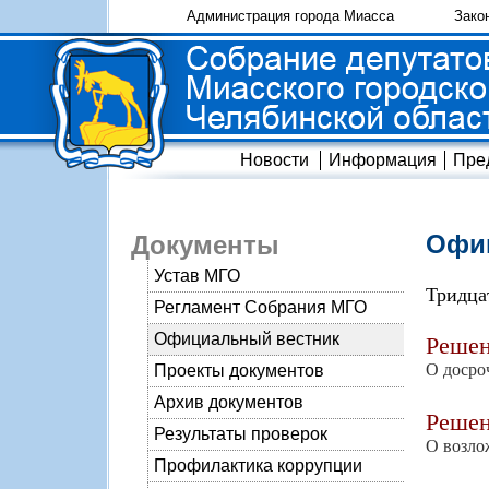
Администрация города Миасса
Зако
Новости
Информация
Пре
Офиц
Документы
Устав МГО
Тридца
Регламент Собрания МГО
Официальный вестник
Реше
О досро
Проекты документов
Архив документов
Реше
Результаты проверок
О возло
Профилактика коррупции