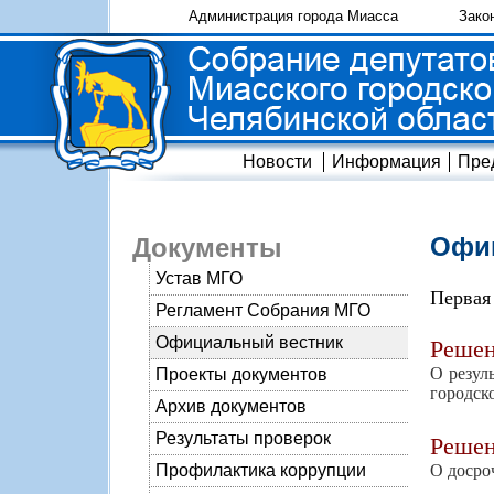
Администрация города Миасса
Зако
Новости
Информация
Пре
Офиц
Документы
Устав МГО
Первая
Регламент Собрания МГО
Официальный вестник
Реше
О резул
Проекты документов
городск
Архив документов
Результаты проверок
Реше
О досро
Профилактика коррупции