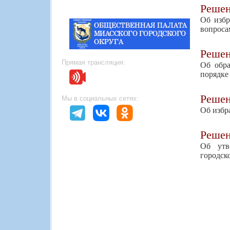
Реше
Об избр
вопроса
Реше
Прямая трансляция:
Об обра
порядке
Реше
Мы в социальных сетях:
Об избр
Реше
Об утв
городск