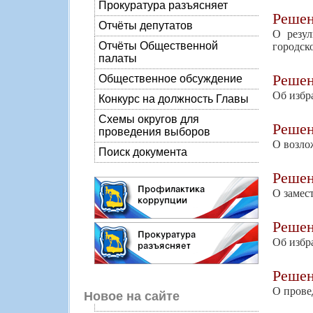
Прокуратура разъясняет
Реше
Отчёты депутатов
О резул
Отчёты Общественной
городск
палаты
Реше
Общественное обсуждение
Об избр
Конкурс на должность Главы
Схемы округов для
Реше
проведения выборов
О возло
Поиск документа
Реше
О замес
Реше
Об избр
Реше
О прове
Новое на сайте