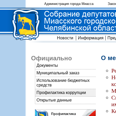
Администрация города Миасса
Зако
Новости
Информация
Пре
О ме
Официально
Документы
Р
Муниципальный заказ
Н
Использование бюджетных
к
средств
М
Профилактика коррупции
С
Открытые данные
и
К