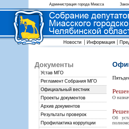
Администрация города Миасса
Зако
Новости
Информация
Пре
Офиц
Документы
Устав МГО
Пятьде
Регламент Собрания МГО
Официальный вестник
Реше
О назна
Проекты документов
Архив документов
Реше
Результаты проверок
Об уст
полномо
Профилактика коррупции