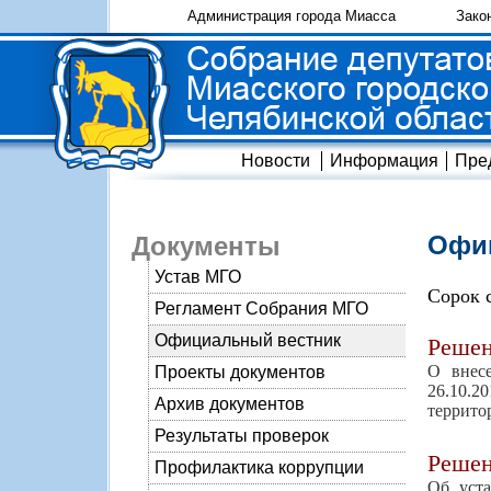
Администрация города Миасса
Зако
Новости
Информация
Пре
Офиц
Документы
Устав МГО
Сорок 
Регламент Собрания МГО
Официальный вестник
Реше
О внес
Проекты документов
26.10.2
Архив документов
террито
Результаты проверок
Реше
Профилактика коррупции
Об уста