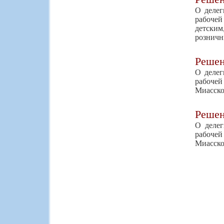
О делег
рабоче
детским
розничн
Реше
О делег
рабоче
Миасско
Реше
О делег
рабочей
Миасско