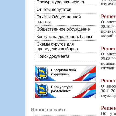
Прокуратура разъясняет
коммуна
Отчёты депутатов
Реше
Отчёты Общественной
палаты
О внес
28.10.2
Общественное обсуждение
признан
аварийн
Конкурс на должность Главы
Схемы округов для
Реше
проведения выборов
О внес
Поиск документа
25.08.2
помощи 
ситуаци
Реше
О внес
30.11.2
служащи
Реше
Новое на сайте
Об утв