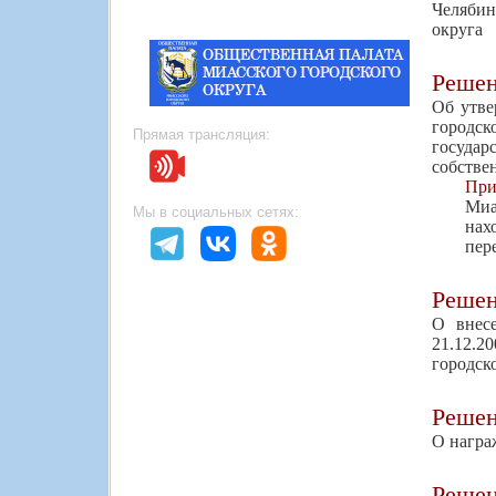
Челябин
округа
Реше
Об утве
городск
Прямая трансляция:
госуда
собстве
При
Миа
Мы в социальных сетях:
нах
пер
Реше
О внес
21.12.
городск
Реше
О награ
Реше