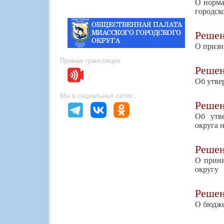
О норма
городск
Реше
О призн
Прямая трансляция:
Реше
Об утве
Мы в социальных сетях:
Реше
Об утв
округа н
Реше
О приня
округу
Реше
О бюдже