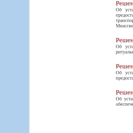
Реше
Об уста
предос
транспо
Миасско
Реше
Об уста
ритуаль
Реше
Об уста
предост
Реше
Об уста
обеспеч