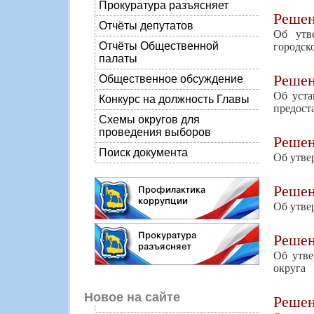
Прокуратура разъясняет
Реше
Отчёты депутатов
Об утв
Отчёты Общественной
городск
палаты
Реше
Общественное обсуждение
Об уста
Конкурс на должность Главы
предост
Схемы округов для
проведения выборов
Реше
Поиск документа
Об утве
Реше
Об утве
Реше
Об утве
округа
Новое на сайте
Реше