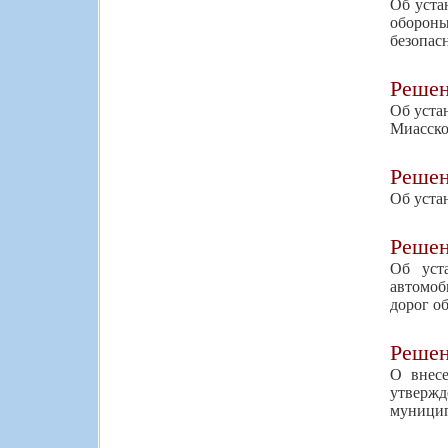
Об уста
обороны
безопас
Реше
Об уста
Миасско
Реше
Об уста
Реше
Об уст
автомоб
дорог о
Реше
О внесе
утверж
муницип