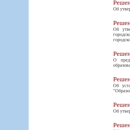
Реше
Об утве
Реше
Об утв
городс
городск
Реше
О пред
образов
Реше
Об уст
"Образо
Реше
Об утве
Реше