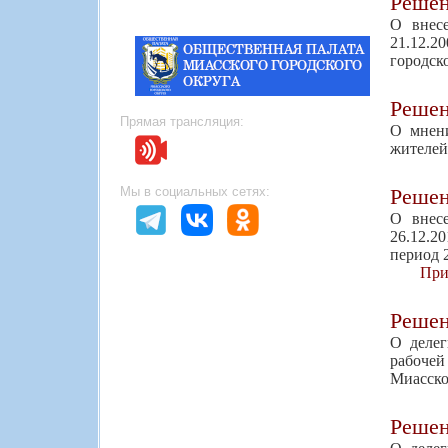
Реше
О внес
21.12.
городск
Реше
Прямая трансляция:
О мнени
жителей
Реше
Мы в социальных сетях:
О внес
26.12.2
период 
При
Реше
О делег
рабочей
Миасско
Реше