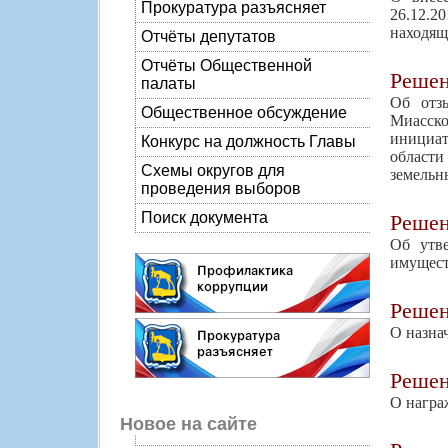
Прокуратура разъясняет
26.12.2
находящ
Отчёты депутатов
Отчёты Общественной
Реше
палаты
Об отз
Общественное обсуждение
Миасско
инициат
Конкурс на должность Главы
области
Схемы округов для
земельн
проведения выборов
Поиск документа
Реше
Об утв
имуществ
Реше
О назна
Реше
О награ
Новое на сайте