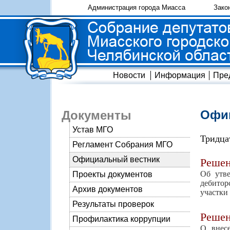
Администрация города Миасса
Зако
Новости
Информация
Пре
Офиц
Документы
Устав МГО
Тридца
Регламент Собрания МГО
Официальный вестник
Реше
Об утв
Проекты документов
дебитор
Архив документов
участки
Результаты проверок
Реше
Профилактика коррупции
О внес