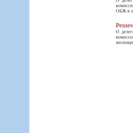
О делег
комисси
ОБЖ в о
Реше
О делег
комисси
жилищно