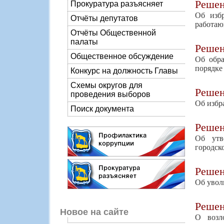
Реше
Прокуратура разъясняет
Об избр
Отчёты депутатов
работаю
Отчёты Общественной
палаты
Реше
Общественное обсуждение
Об обра
порядке
Конкурс на должность Главы
Схемы округов для
Реше
проведения выборов
Об избр
Поиск документа
Реше
Об утв
городск
Реше
Об увол
Реше
Новое на сайте
О возл