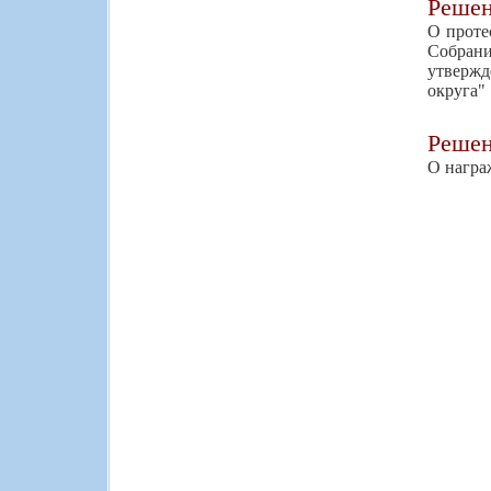
Реше
О проте
Собрани
утвержд
округа"
Реше
О награ