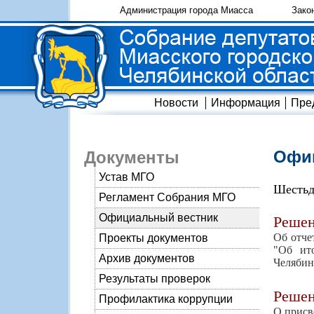
Администрация города Миасса
Зако
Новости
Информация
Пре
Офиц
Документы
Устав МГО
Шестьд
Регламент Собрания МГО
Официальный вестник
Реше
Об отче
Проекты документов
"Об ит
Архив документов
Челябин
Результаты проверок
Реше
Профилактика коррупции
О присв