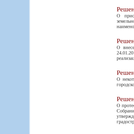
Реше
О прис
земель
наимено
Реше
О внес
24.01.2
реализа
Реше
О некот
городск
Реше
О проте
Собрани
утверж
градост