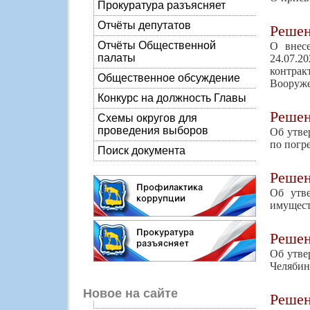
Прокуратура разъясняет
Отчёты депутатов
Реше
Отчёты Общественной
О внес
палаты
24.07.2
контрак
Общественное обсуждение
Вооруже
Конкурс на должность Главы
Реше
Схемы округов для
проведения выборов
Об утве
по погр
Поиск документа
Реше
Об утв
имуществ
Реше
Об утве
Челябин
Новое на сайте
Реше