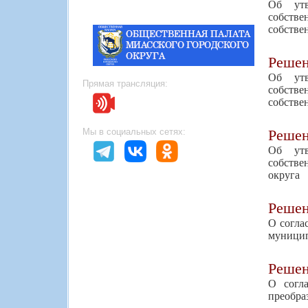
Об утв
собств
собстве
Реше
Об утв
Прямая трансляция:
собств
собстве
Реше
Мы в социальных сетях:
Об утв
собстве
округа
Реше
О согла
муници
Реше
О согл
преобра