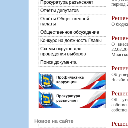
Прокуратура разъясняет
период 
Отчёты депутатов
Реше
Отчёты Общественной
палаты
О бюдже
Общественное обсуждение
Реше
Конкурс на должность Главы
О внес
Схемы округов для
22.02.2
проведения выборов
Миасско
Поиск документа
Реше
Об утве
Челябин
Реше
Об утв
собств
собстве
Новое на сайте
Реше