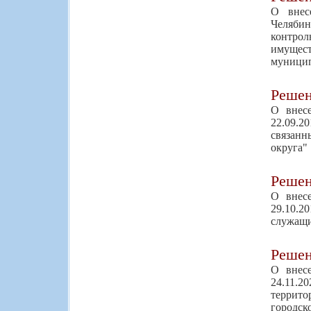
О внес
Челябин
контрол
имущес
муницип
Реше
О внес
22.09.2
связанн
округа"
Реше
О внес
29.10.
служащи
Реше
О внес
24.11.2
террито
городск