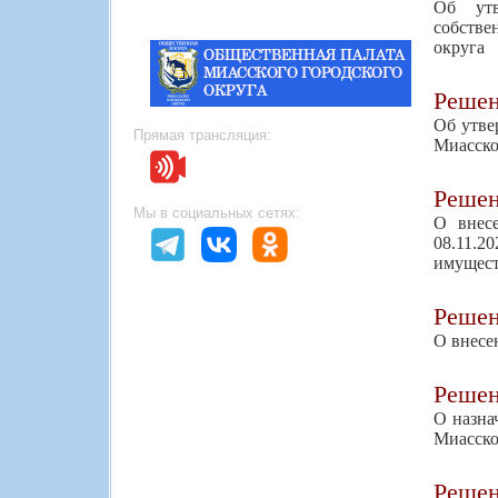
Об утв
собстве
округа
Реше
Об утве
Прямая трансляция:
Миасско
Реше
Мы в социальных сетях:
О внес
08.11.
имущест
Реше
О внесе
Реше
О назна
Миасско
Реше