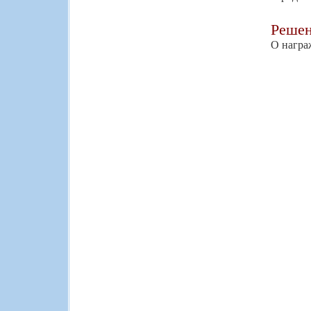
Реше
О награ