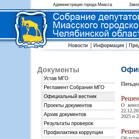
Администрация города Миасса
Зако
Новости
Информация
Пре
Офиц
Документы
Устав МГО
Пятьде
Регламент Собрания МГО
Официальный вестник
Реше
О внес
Проекты документов
22.12.2
Архив документов
2025 и 
Результаты проверок
Реше
Профилактика коррупции
Об уста